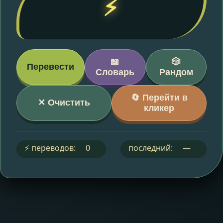
⚡
📖
🎲
Перевести
Словарь
Рандом
🔄 Перейти в
✕ Очистить
кликер
⚡ переводов:
0
последний:
—