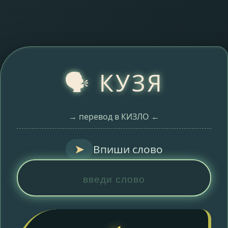
🗣️ КУЗЯ
→ перевод в КИЗЛО ←
➤
Впиши слово