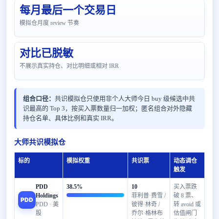
每月最后一个交易日
模拟仓月度 review 节奏
对比已脱敏
不展示真实持仓、对比明细或相对 IRR
组合口径：
共识模拟仓只使用非个人大师今日 buy 级候选中共
识最高的 Top 3，按买入票数量归一加权；匿名组合对外隐藏
持仓名单、具体比例和真实 IRR。
大师共识模拟仓
标的
模拟权重
共识票
动态调仓
触发
PDD
38.5%
10
买入票跌
Holdings
菲利普·费雪 /
破 8 票、
PDD
PDD · 美
彼得·林奇 /
转 avoid 或
股
乔尔·格林布
估值闸门