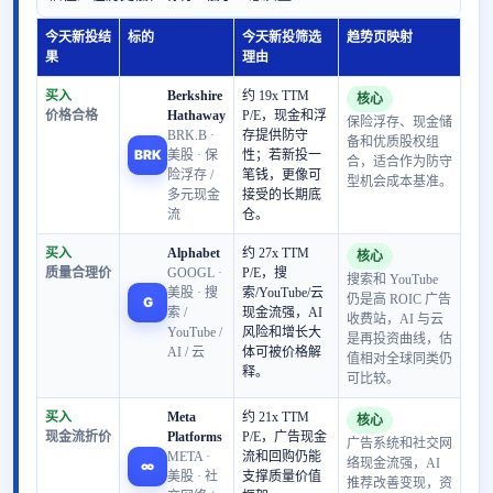
今天新投结
标的
今天新投筛选
趋势页映射
果
理由
买入
Berkshire
约 19x TTM
核心
价格合格
Hathaway
P/E，现金和浮
保险浮存、现金储
BRK.B ·
存提供防守
备和优质股权组
BRK
美股 · 保
性；若新投一
合，适合作为防守
险浮存 /
笔钱，更像可
型机会成本基准。
多元现金
接受的长期底
流
仓。
买入
Alphabet
约 27x TTM
核心
质量合理价
GOOGL ·
P/E，搜
搜索和 YouTube
美股 · 搜
索/YouTube/云
仍是高 ROIC 广告
G
索 /
现金流强，AI
收费站，AI 与云
YouTube /
风险和增长大
是再投资曲线，估
AI / 云
体可被价格解
值相对全球同类仍
释。
可比较。
买入
Meta
约 21x TTM
核心
现金流折价
Platforms
P/E，广告现金
广告系统和社交网
META ·
流和回购仍能
络现金流强，AI
∞
美股 · 社
支撑质量价值
推荐改善变现，资