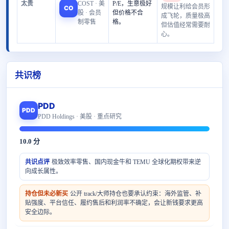
太贵
COST · 美
P/E，生意极好
规模让利给会员形
CO
股 · 会员
但价格不合
成飞轮，质量极高
制零售
格。
但估值经常需要耐
心。
共识榜
PDD
PDD
PDD Holdings · 美股 · 重点研究
10.0 分
共识点评
极致效率零售、国内现金牛和 TEMU 全球化期权带来逆
向成长属性。
持仓但未必新买
公开 track/大师持仓也要承认约束：海外监管、补
贴强度、平台信任、履约售后和利润率不确定，会让新钱要求更高
安全边际。