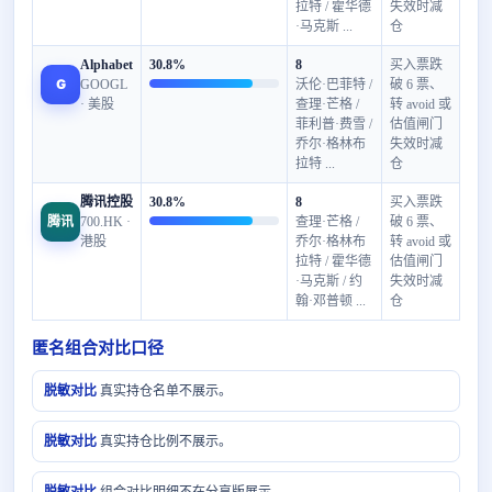
拉特 / 霍华德
失效时减
·马克斯 ...
仓
Alphabet
30.8%
8
买入票跌
G
GOOGL
沃伦·巴菲特 /
破 6 票、
· 美股
查理·芒格 /
转 avoid 或
菲利普·费雪 /
估值闸门
乔尔·格林布
失效时减
拉特 ...
仓
腾讯控股
30.8%
8
买入票跌
腾讯
700.HK ·
查理·芒格 /
破 6 票、
港股
乔尔·格林布
转 avoid 或
拉特 / 霍华德
估值闸门
·马克斯 / 约
失效时减
翰·邓普顿 ...
仓
匿名组合对比口径
脱敏对比
真实持仓名单不展示。
脱敏对比
真实持仓比例不展示。