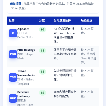
偏差提醒：
这是当前工作台的最新历史样本，仍需用 2026 年数据做
T+12m 复盘。
标的
分数
当时触发条件
后验复盘
Alphabet
AI 担忧后仍有搜
待 2026 复
90
G
GOOGL ·
索、YouTube、云
盘。
Buffett / Li Lu
现金流和估值弹
性。
PDD Holdings
效率型平台和全球
待 2026 复
88
PDD
PDD · Sleep /
电商期权仍有预期
盘，重点看
Marks
差。
Temu 单位经
济。
Taiwan
先进制程瓶颈仍清
待 2026 复
84
Semiconductor
晰，地缘折价仍
盘。
TSM
TSM · Fisher /
在。
Templeton
Berkshire
现金和浮存提高组
待 2026 复
80
Hathaway
合抗打能力。
盘。
BRK
BRK.B ·
Buffett / Taleb