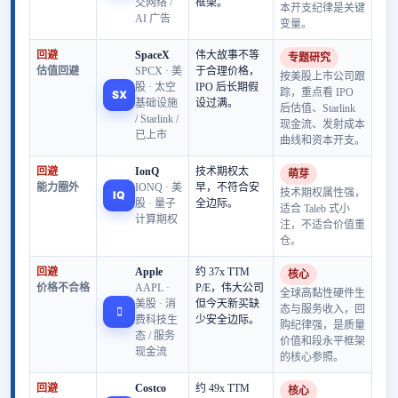
交网络 /
框架。
本开支纪律是关键
AI 广告
变量。
回避
SpaceX
伟大故事不等
专题研究
估值回避
SPCX · 美
于合理价格，
按美股上市公司跟
股 · 太空
IPO 后长期假
踪，重点看 IPO
SX
基础设施
设过满。
后估值、Starlink
/ Starlink /
现金流、发射成本
已上市
曲线和资本开支。
回避
IonQ
技术期权太
萌芽
能力圈外
IONQ · 美
早，不符合安
技术期权属性强，
IQ
股 · 量子
全边际。
适合 Taleb 式小
计算期权
注，不适合价值重
仓。
回避
Apple
约 37x TTM
核心
价格不合格
AAPL ·
P/E，伟大公司
全球高黏性硬件生
美股 · 消
但今天新买缺
态与服务收入，回

费科技生
少安全边际。
购纪律强，是质量
态 / 服务
价值和段永平框架
现金流
的核心参照。
回避
Costco
约 49x TTM
核心