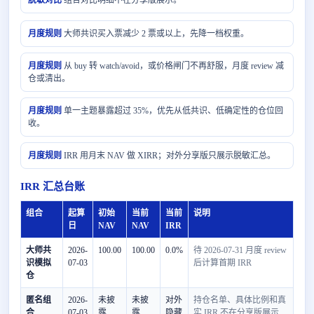
脱敏对比
组合对比明细不在分享版展示。
月度规则
大师共识买入票减少 2 票或以上，先降一档权重。
月度规则
从 buy 转 watch/avoid，或价格闸门不再舒服，月度 review 减
仓或清出。
月度规则
单一主题暴露超过 35%，优先从低共识、低确定性的仓位回
收。
月度规则
IRR 用月末 NAV 做 XIRR；对外分享版只展示脱敏汇总。
IRR 汇总台账
组合
起算
初始
当前
当前
说明
日
NAV
NAV
IRR
大师共
2026-
100.00
100.00
0.0%
待 2026-07-31 月度 review
识模拟
07-03
后计算首期 IRR
仓
匿名组
2026-
未披
未披
对外
持仓名单、具体比例和真
合
07-03
露
露
隐藏
实 IRR 不在分享版展示