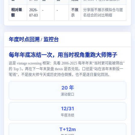
相对差
2026-
-
-
不展
分享版不展示模拟仓与匿
额
07-03
示
名组合的对比明细
年度时点回溯 / 监控台
每年年底冻结一次，用当时视角重跑大师筛子
这是 vintage screening 框架：先看 2006-2025 每年年末“当时更可能被筛出”
的 Top 5，再在下一年末复盘 thesis 是否兑现。口径是“站在该年末新投一
笔钱”，不是按大师今天或历史持仓倒推，也不是逐日量化回测。
20 年
滚动窗口
12/31
年度冻结
T+12m