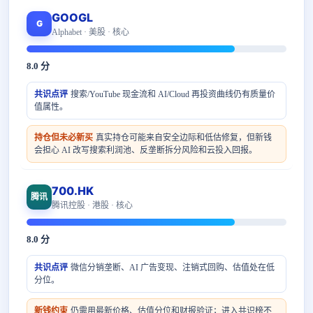
GOOGL
G
Alphabet · 美股 · 核心
8.0 分
共识点评
搜索/YouTube 现金流和 AI/Cloud 再投资曲线仍有质量价
值属性。
持仓但未必新买
真实持仓可能来自安全边际和低估修复，但新钱
会担心 AI 改写搜索利润池、反垄断拆分风险和云投入回报。
700.HK
腾讯
腾讯控股 · 港股 · 核心
8.0 分
共识点评
微信分销垄断、AI 广告变现、注销式回购、估值处在低
分位。
新钱约束
仍需用最新价格、估值分位和财报验证；进入共识榜不