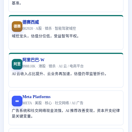
基准。
德赛西威
德赛
002920 · A股 · 错杀 · 智能驾驶域控
域控龙头，估值分位低，受益智驾平权。
阿里巴巴-W
阿里
9988.HK · 港股 · 错杀 · AI 云 / 电商平台
AI 云收入占比提升、云业务再加速，估值仍带监管折价。
Meta Platforms
∞
META · 美股 · 核心 · 社交网络 / AI 广告
广告系统和社交网络现金流强，AI 推荐改善变现，资本开支纪律
是关键变量。