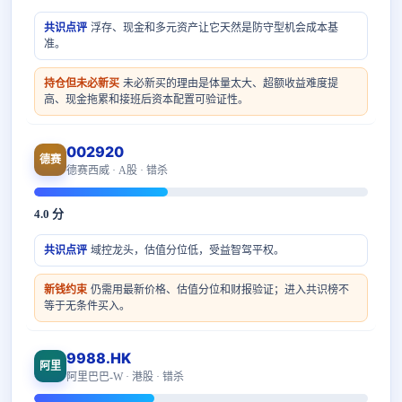
共识点评
浮存、现金和多元资产让它天然是防守型机会成本基
准。
持仓但未必新买
未必新买的理由是体量太大、超额收益难度提
高、现金拖累和接班后资本配置可验证性。
002920
德赛
德赛西威 · A股 · 错杀
4.0 分
共识点评
域控龙头，估值分位低，受益智驾平权。
新钱约束
仍需用最新价格、估值分位和财报验证；进入共识榜不
等于无条件买入。
9988.HK
阿里
阿里巴巴-W · 港股 · 错杀