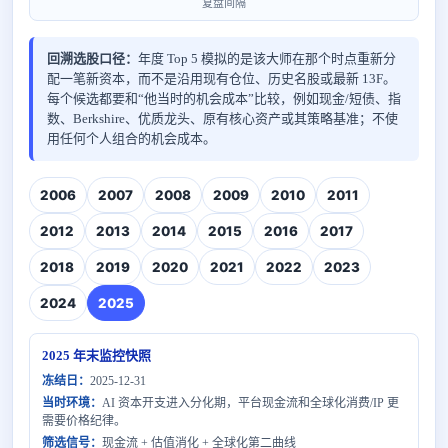
复盘间隔
回溯选股口径：
年度 Top 5 模拟的是该大师在那个时点重新分
配一笔新资本，而不是沿用现有仓位、历史名股或最新 13F。
每个候选都要和“他当时的机会成本”比较，例如现金/短债、指
数、Berkshire、优质龙头、原有核心资产或其策略基准；不使
用任何个人组合的机会成本。
2006
2007
2008
2009
2010
2011
2012
2013
2014
2015
2016
2017
2018
2019
2020
2021
2022
2023
2024
2025
2025 年末监控快照
冻结日：
2025-12-31
当时环境：
AI 资本开支进入分化期，平台现金流和全球化消费/IP 更
需要价格纪律。
筛选信号：
现金流 + 估值消化 + 全球化第二曲线