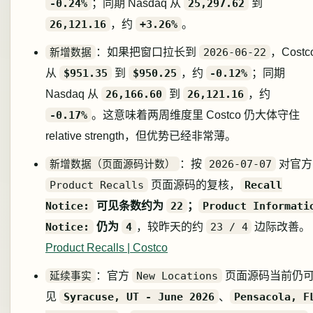
-0.24%
；同期 Nasdaq 从
25,297.62
到
26,121.16
，约
+3.26%
。
新增数据
：如果把窗口拉长到
2026-06-22
，Costc
从
$951.35
到
$950.25
，约
-0.12%
；同期
Nasdaq 从
26,166.60
到
26,121.16
，约
-0.17%
。这意味着两周维度里 Costco 仍大体守住
relative strength，但优势已经非常薄。
新增数据（页面源码计数）
：按
2026-07-07
对官方
Product Recalls
页面源码的复核，
Recall
Notice:
可见条数约为
22
；
Product Informati
Notice:
仍为
4
，较昨天的约
23 / 4
边际改善。
Product Recalls | Costco
延续事实
：官方
New Locations
页面源码当前仍
见
Syracuse, UT - June 2026
、
Pensacola, F