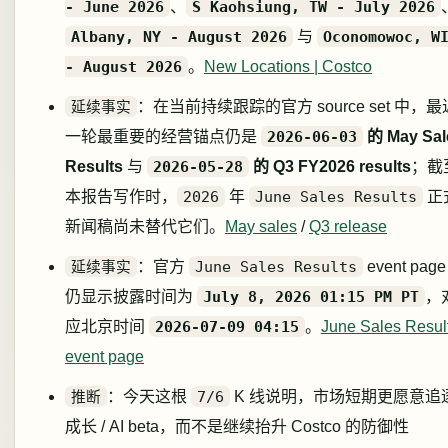
- June 2026
、
S Kaohsiung, TW - July 2026
Albany, NY - August 2026
与
Oconomowoc, W
- August 2026
。
New Locations | Costco
延续事实
：在当前持续跟踪的官方 source set 中，最
一轮最重要的经营锚点仍是
2026-06-03
的 May Sal
Results
与
2026-05-28
的 Q3 FY2026 results
；截
本报告写作时，
2026
年
June Sales Results
正
新闻稿尚未替代它们。
May sales
/
Q3 release
延续事实
：官方
June Sales Results
event page
仍显示披露时间为
July 8, 2026 01:15 PM PT
，
应北京时间
2026-07-09 04:15
。
June Sales Resul
event page
推断
：今天这根
7/6
K 线说明，市场短期更愿意追
成长 / AI beta，而不是继续抬升 Costco 的防御性