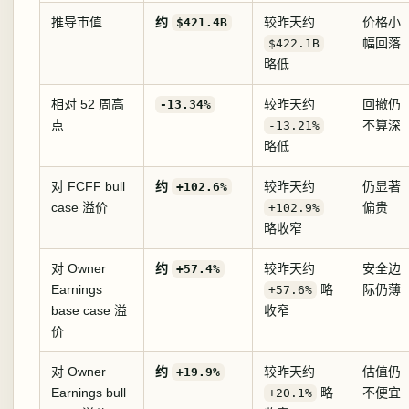
推导市值
约
较昨天约
价格小
$421.4B
幅回落
$422.1B
略低
相对 52 周高
较昨天约
回撤仍
-13.34%
点
不算深
-13.21%
略低
对 FCFF bull
约
较昨天约
仍显著
+102.6%
case 溢价
偏贵
+102.9%
略收窄
对 Owner
约
较昨天约
安全边
+57.4%
Earnings
略
际仍薄
+57.6%
base case 溢
收窄
价
对 Owner
约
较昨天约
估值仍
+19.9%
Earnings bull
略
不便宜
+20.1%