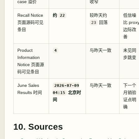
case 溢价
收窄
Recall Notice
约
较昨天约
低信噪
22
页面源码可见
回落
比 prox
23
条目
边际改
善
Product
与昨天一致
未见同
4
Information
步跳变
Notice 页面源
码可见条目
June Sales
与昨天一致
下一个
2026-07-09
Results 时间
北京时
月销验
04:15
间
证点明
确
10. Sources