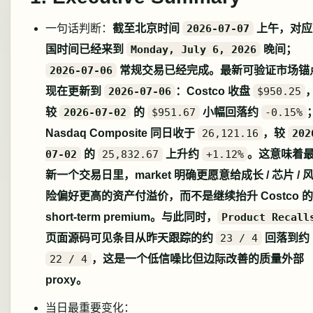
一句话判断：
截至北京时间
2026-07-07
上午，对应
国时间已经来到
Monday, July 6, 2026
晚间；
2026-07-06
常规交易已经完成。最新可验证市场锚
现在更新到
2026-07-06
：Costco 收盘
$950.25
较
2026-07-02
的
$951.67
小幅回落约
-0.15%
Nasdaq Composite 同日收于
26,121.16
，较
202
07-02
的
25,832.67
上升约
+1.12%
。这意味着
新一个交易日里，market 明确更愿意给成长 / 芯片 / 
险偏好更高的资产付溢价，而不是继续抬升 Costco 的
short-term premium。与此同时，
Product Recall
页面源码可见条目从昨天跟踪的约
23 / 4
回落到约
22 / 4
，这是一个低信噪比但边际改善的质量外部
proxy。
当日最重要变化：