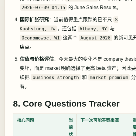
2026-07-09 04:15
的 June Sales Results。
国际扩张研究
：当前值得重点跟踪的已不只
S
Kaohsiung, TW
，还包括
Albany, NY
与
Oconomowoc, WI
这两个
August 2026
的新可见
店点。
估值与价格评估
：今天最大的变化不是 company thesi
变坏，而是 market 明确选择了更高 beta 资产；因此
续把
business strength
和
market premium
分
看。
8. Core Questions Tracker
核心问题
当
下一次可能答案来源
前
状