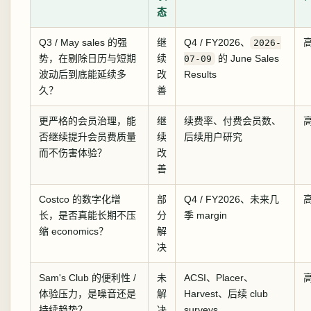
态
Q3 / May sales 的强
继
Q4 / FY2026、
2026-
势，在剔除日历与短期
续
的 June Sales
07-09
波动后到底能延续多
改
Results
久？
善
更严格的会员治理，能
继
续费率、付费会员数、
否继续提升会员费质量
续
后续用户研究
而不伤害体验？
改
善
Costco 的数字化增
部
Q4 / FY2026、未来几
长，是否真能长期不压
分
季 margin
缩 economics？
解
决
Sam's Club 的便利性 /
未
ACSI、Placer、
体验压力，是噪音还是
解
Harvest、后续 club
持续趋势？
决
surveys