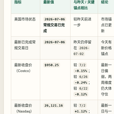
指标
最新值
与昨天 / 关键
结论
锚点相比
美国市场状态
较昨天前进
市场锚
2026-07-06
常规交易已完
一步
点已更
成
新
最新已完成常
昨天仍停留
今天有
2026-07-06
规交易日
在
新价格
2026-
锚点
07-02
最新收盘价
较
最新一
$950.25
7/2
（Costco）
；
日偏
-0.15%
较
弱，两
6/26
；
周维度
-0.24%
较
仍大体
6/22
守住
-0.12%
最新收盘价
较
最新一
26,121.16
7/2
（Nasdaq）
；
日与一
+1.12%