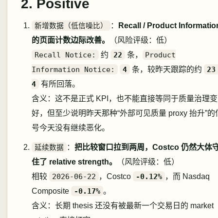
2. Positive
新增数据（低信噪比）
：
Recall / Product Informatio
的页面计数边际改善。
（风险评级：低）
Recall Notice:
约
22
条，
Product
Information Notice:
4
条，较昨天跟踪的约
23
4
有所回落。
含义：这不是正式 KPI，也不能直接等同于质量治理变
好，但至少说明昨天那种“外部可见质量 proxy 抬升”的
号今天没有继续恶化。
延续数据
：
把比较窗口拉到两周，Costco 仍然大体
住了 relative strength。
（风险评级：低）
相较
2026-06-22
，Costco
-0.12%
，而 Nasdaq
Composite
-0.17%
。
含义：长期 thesis 还没有被最新一个交易日的 market