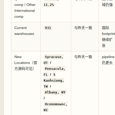
comp / Other
域仍强
11.2%
International
comp
Current
与昨天一致
国际
931
warehouses
footprin
继续扩
张
New
与昨天一致
pipeline
Syracuse,
Locations（官
/
仍更长
UT
方源码可见）
Pensacola,
/
FL
S
Kaohsiung,
/
TW
Albany, NY
/
Oconomowoc,
WI