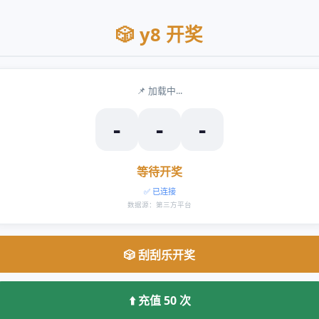
🎲 y8 开奖
📌 加载中...
-
-
-
等待开奖
✅ 已连接
数据源：第三方平台
🎲 刮刮乐开奖
⬆️ 充值 50 次