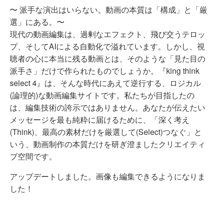
〜 派手な演出はいらない。動画の本質は「構成」と「厳
選」にある。〜
現代の動画編集は、過剰なエフェクト、飛び交うテロッ
プ、そしてAIによる自動化で溢れています。しかし、視
聴者の心に本当に残る動画とは、そのような「見た目の
派手さ」だけで作られたものでしょうか。『king think
select 4』は、そんな時代にあえて逆行する、ロジカル
(論理的)な動画編集サイトです。私たちが目指したの
は、編集技術の誇示ではありません。あなたが伝えたい
メッセージを最も純粋に届けるために、「深く考え
(Think)、最高の素材だけを厳選して(Select)つなぐ」と
いう、動画制作の本質だけを研ぎ澄ましたクリエイティ
ブ空間です。
アップデートしました。画像も編集できるようになりま
した！