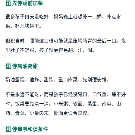
1️⃣ 先停睡前加餐
很多孩子白天没吃好，妈妈晚上就想补一口奶、补点水
果、补几块饼干。
但积食时，睡前这口很可能就是压垮肠胃的最后一口。夜
里肚子不舒服，孩子就更容易翻、汗、闹。
2️⃣ 停高油高甜
奶油蛋糕、油炸、甜饮、重口肉菜，先别硬安排。
不是永远不能吃，而是孩子已经没胃口、口气重、睡不好
时，饭桌要先清一清。小米粥、软面、蒸蛋、南瓜、山
药、青菜、少量肉末，反而更适合过渡。
3️⃣ 停追喂和谈条件