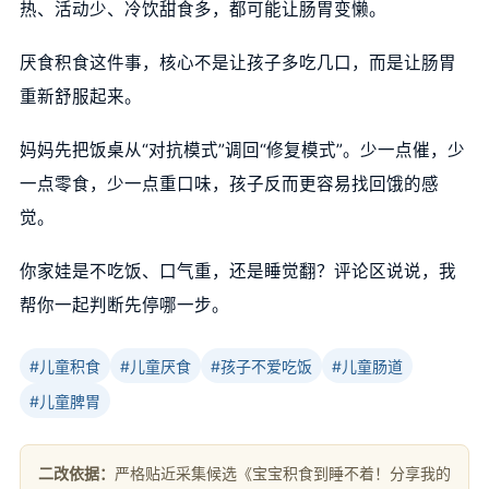
热、活动少、冷饮甜食多，都可能让肠胃变懒。
厌食积食这件事，核心不是让孩子多吃几口，而是让肠胃
重新舒服起来。
妈妈先把饭桌从“对抗模式”调回“修复模式”。少一点催，少
一点零食，少一点重口味，孩子反而更容易找回饿的感
觉。
你家娃是不吃饭、口气重，还是睡觉翻？评论区说说，我
帮你一起判断先停哪一步。
#儿童积食
#儿童厌食
#孩子不爱吃饭
#儿童肠道
#儿童脾胃
二改依据：
严格贴近采集候选《宝宝积食到睡不着！分享我的