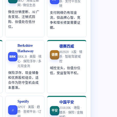
核心 · 港股互联
杀 · 支付平台反
网 / 微信生态
转
微信分销垄断、AI 广
支付网络仍有现金
告变现、注销式回
流，但品牌心智、竞
购、估值处在低分
争和增长修复需要证
位。
据。
Berkshire
德赛西威
Hathaway
002920 · A股 · 错
德赛
BRK
BRK.B · 美股 · 核
杀 · 智能驾驶域
心 · 保险浮存 / 多
控
元现金流
域控龙头，估值分位
保险浮存、现金储备
低，受益智驾平权。
和优质股权组合，适
合作为防守型机会成
本基准。
Spotify
中国平安
SPOT · 美股 · 趋
2318.HK · 港股 ·
♫
平安
势 · 音频平台 / 订
错杀 · 保险 / 金融
阅