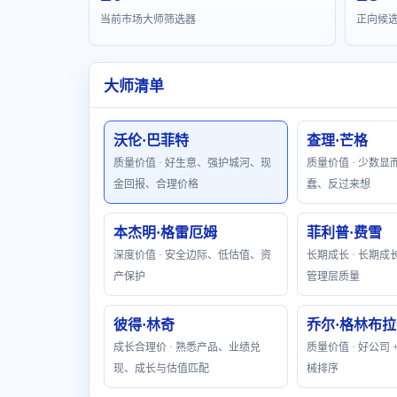
当前市场大师筛选器
正向候
大师清单
沃伦·巴菲特
查理·芒格
质量价值 · 好生意、强护城河、现
质量价值 · 少数
金回报、合理价格
蠢、反过来想
本杰明·格雷厄姆
菲利普·费雪
深度价值 · 安全边际、低估值、资
长期成长 · 长期
产保护
管理层质量
彼得·林奇
乔尔·格林布
成长合理价 · 熟悉产品、业绩兑
质量价值 · 好公司
现、成长与估值匹配
械排序