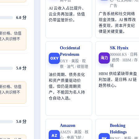
商平台
心 · 社交网络 / AI
广告
AI 云收入占比提升、
广告系统和社交网络
云业务再加速，估值
6.0 分
现金流强，AI 推荐改
仍带监管折价。
善变现，资本开支纪
律是关键变量。
新价格、估值
进入共识榜不
Occidental
SK Hynix
Petroleum
000660.KS · 日韩
海力
OXY
· 趋势 · HBM / 存
OXY · 美股 · 观
储
察 · 油气 / 碳管理
5.0 分
HBM 供给紧缺带来盈
油价周期、债务去化
利加速，是日韩 AI 链
和资产质量驱动价
趋势核心。
值，但仍是周期资
新价格、估值
进入共识榜不
产，不能因为名人持
仓自动入选。
5.0 分
Amazon
Booking
Holdings
AMZN · 美股 · 核
AZ
心 · 电商飞轮 /
BK
BKNG · 美股 · 核