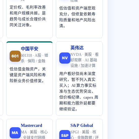
控股
定价权、毛利率改善
低估值和资产端悲观
和用户规模共振，是
充分，但修复依赖寿
趋势与成长合理价共
险质量和地产风险出
同关注对象。
清。
英伟达
中国平安
NVDA · 美股 · 看
601318 · A股 · 错
601
NV
好观察 · AI 基础
杀 · 保险 / 金融
设施 / 加速计算
低估值金融资产，关
用户看好但尚未深度
键是资产端风险和寿
研究，暂不列入真实
险新业务价值修复。
买入；AI 算力事实标
准与生态优势突出，
但价格纪律、capex 周
期和能力圈外延都要
继续验证。
Mastercard
S&P Global
MA · 美股 · 核心
SPGI · 美股 · 核
MA
S&P
· 全球支付网络
心 · 金融数据 / 评