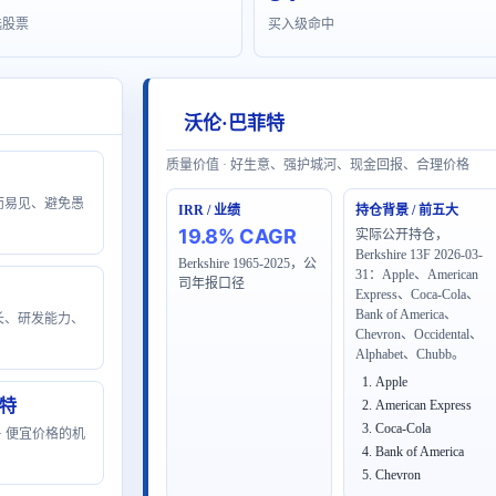
选股票
买入级命中
沃伦·巴菲特
质量价值 · 好生意、强护城河、现金回报、合理价格
显而易见、避免愚
IRR / 业绩
持仓背景 / 前五大
19.8% CAGR
实际公开持仓，
Berkshire 13F 2026-03-
Berkshire 1965-2025，公
31：Apple、American
司年报口径
Express、Coca-Cola、
Bank of America、
成长、研发能力、
Chevron、Occidental、
Alphabet、Chubb。
Apple
拉特
American Express
Coca-Cola
 + 便宜价格的机
Bank of America
Chevron