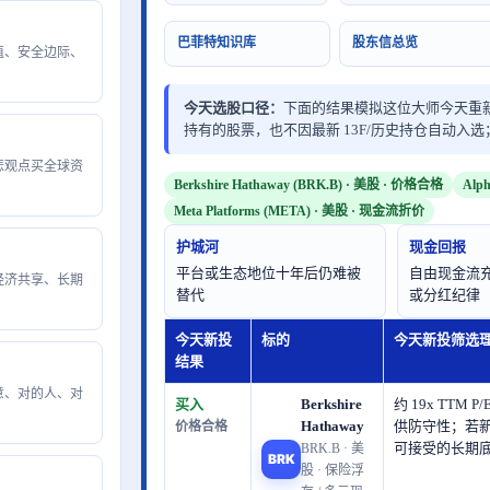
巴菲特知识库
股东信总览
估值、安全边际、
今天选股口径：
下面的结果模拟这位大师今天重
持有的股票，也不因最新 13F/历史持仓自动
大悲观点买全球资
Berkshire Hathaway (BRK.B) · 美股 · 价格合格
Alp
Meta Platforms (META) · 美股 · 现金流折价
护城河
现金回报
平台或生态地位十年后仍难被
自由现金流
模经济共享、长期
替代
或分红纪律
今天新投
标的
今天新投筛选
结果
生意、对的人、对
买入
Berkshire
约 19x TTM
Hathaway
供防守性；若
价格合格
可接受的长期
BRK.B · 美
BRK
股 · 保险浮