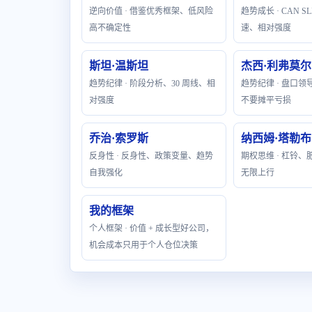
逆向价值 · 借鉴优秀框架、低风险
趋势成长 · CAN 
高不确定性
速、相对强度
斯坦·温斯坦
杰西·利弗莫尔
趋势纪律 · 阶段分析、30 周线、相
趋势纪律 · 盘口
对强度
不要摊平亏损
乔治·索罗斯
纳西姆·塔勒布
反身性 · 反身性、政策变量、趋势
期权思维 · 杠铃
自我强化
无限上行
我的框架
个人框架 · 价值 + 成长型好公司，
机会成本只用于个人仓位决策