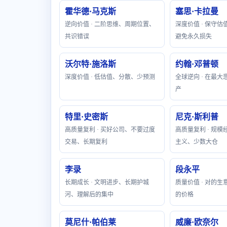
霍华德·马克斯
塞思·卡拉曼
逆向价值 · 二阶思维、周期位置、
深度价值 · 保守
共识错误
避免永久损失
沃尔特·施洛斯
约翰·邓普顿
深度价值 · 低估值、分散、少预测
全球逆向 · 在最
产
特里·史密斯
尼克·斯利普
高质量复利 · 买好公司、不要过度
高质量复利 · 规
交易、长期复利
主义、少数大仓
李录
段永平
长期成长 · 文明进步、长期护城
质量价值 · 对的
河、理解后的集中
的价格
莫尼什·帕伯莱
威廉·欧奈尔