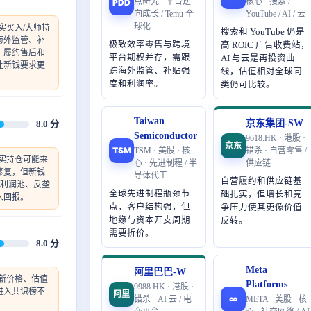
点研究 · 平台逆
核心 · 搜索 /
PDD
向成长 / Temu 全
YouTube / AI / 云
球化
实买入/大师持
搜索和 YouTube 仍是
海外监管、补
极致效率零售与跨境
高 ROIC 广告收费站，
、履约售后和
平台期权并存，需跟
AI 与云是再投资曲
让新钱要求更
踪海外监管、补贴强
线，估值相对全球同
度和利润率。
类仍可比较。
Taiwan
京东集团-SW
8.0 分
Semiconductor
9618.HK · 港股 ·
京东
TSM
TSM · 美股 · 核
错杀 · 自营零售 /
实持仓可能来
心 · 先进制程 / 半
供应链
修复，但新钱
导体代工
自营履约和供应链基
索利润池、反垄
全球先进制程瓶颈节
础扎实，但增长和竞
入回报。
点，客户结构强，但
争压力使其更像价值
地缘与资本开支周期
反转。
需要折价。
8.0 分
Meta
阿里巴巴-W
新价格、估值
Platforms
9988.HK · 港股 ·
进入共识榜不
阿里
∞
错杀 · AI 云 / 电
META · 美股 · 核