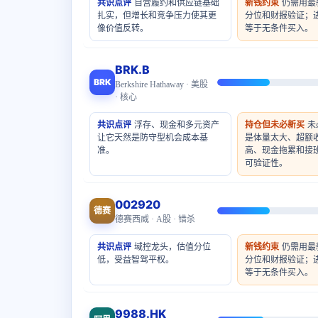
共识点评
自营履约和供应链基础
新钱约束
仍需用最
扎实，但增长和竞争压力使其更
分位和财报验证；
像价值反转。
等于无条件买入。
BRK.B
BRK
Berkshire Hathaway · 美股
· 核心
共识点评
浮存、现金和多元资产
持仓但未必新买
未
让它天然是防守型机会成本基
是体量太大、超额
准。
高、现金拖累和接
可验证性。
002920
德赛
德赛西威 · A股 · 错杀
共识点评
域控龙头，估值分位
新钱约束
仍需用最
低，受益智驾平权。
分位和财报验证；
等于无条件买入。
9988.HK