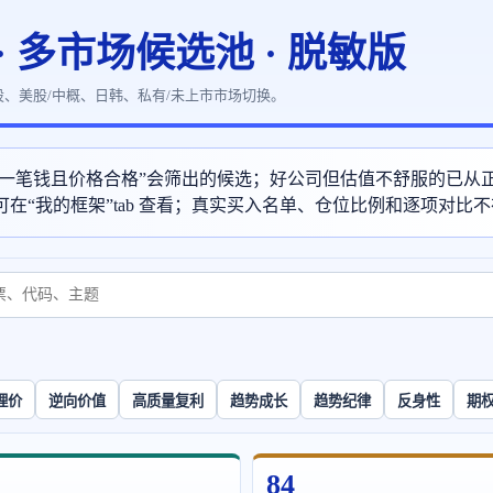
· 多市场候选池 · 脱敏版
股、美股/中概、日韩、私有/未上市市场切换。
天新投一笔钱且价格合格”会筛出的候选；好公司但估值不舒服的已
可在“我的框架”tab 查看；真实买入名单、仓位比例和逐项对比
理价
逆向价值
高质量复利
趋势成长
趋势纪律
反身性
期
84