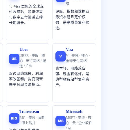
级
与 Visa 类似的全球支
评级、指数和数据业
付收费站，跨境恢复
务资本轻且定价权
与数字支付渗透支撑
强，是高质量复利候
长期增长。
选。
Uber
Visa
UBER · 美股 · 核
V · 美股 · 核心 ·
V
UB
心 · 出行网络 / 配
全球支付网络
送 / 广告
资本轻、网络效应
双边网络规模、利润
强、现金转化好，是
率改善和广告变现带
典型收费站型复利资
来平台现金流拐点。
产。
Transocean
Microsoft
RIG · 美股 · 周期
MSFT · 美股 · 核
RIG
MS
· 海上钻井
心 · 云 / 企业软件
/ AI