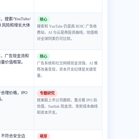
/E，搜索/YouTube/
核心
I 风险和增长大体
搜索和 YouTube 仍是高 ROIC 广告收
。
费站，AI 与云是再投资曲线，估值相
对全球同类仍可比较。
 P/E，广告现金流和
核心
质量价值框架。
广告系统和社交网络现金流强，AI 推
荐改善变现，资本开支纪律是关键变
量。
合理价格，IPO
专题研究
满。
按美股上市公司跟踪，重点看 IPO 后
估值、Starlink 现金流、发射成本曲线
和资本开支。
，不符合安全边
萌芽