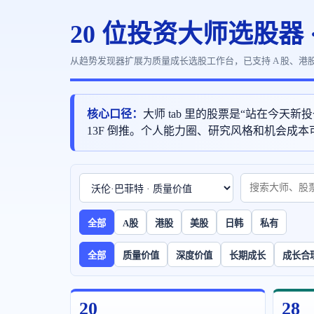
20 位投资大师选股器 
从趋势发现器扩展为质量成长选股工作台，已支持 A 股、港
核心口径：
大师 tab 里的股票是“站在今
13F 倒推。个人能力圈、研究风格和机会成本
全部
A股
港股
美股
日韩
私有
全部
质量价值
深度价值
长期成长
成长合
20
28