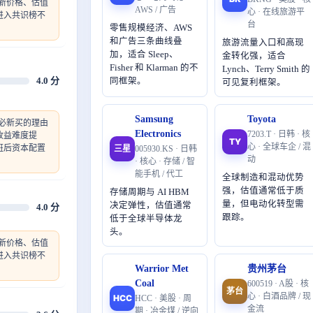
新价格、估值
AWS / 广告
心 · 在线旅游平
进入共识榜不
台
零售规模经济、AWS
和广告三条曲线叠
旅游流量入口和高现
加，适合 Sleep、
金转化强，适合
Fisher 和 Klarman 的不
Lynch、Terry Smith 的
4.0 分
同框架。
可见复利框架。
Samsung
Toyota
必新买的理由
Electronics
7203.T · 日韩 · 核
收益难度提
TY
心 · 全球车企 / 混
班后资本配置
三星
005930.KS · 日韩
动
· 核心 · 存储 / 智
能手机 / 代工
全球制造和混动优势
强，估值通常低于质
存储周期与 AI HBM
量，但电动化转型需
决定弹性，估值通常
4.0 分
跟踪。
低于全球半导体龙
头。
新价格、估值
进入共识榜不
Warrior Met
贵州茅台
Coal
600519 · A股 · 核
茅台
心 · 白酒品牌 / 现
HCC
HCC · 美股 · 周
金流
期 · 冶金煤 / 逆向