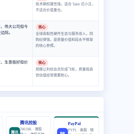
技术期权属性强，适合 Taleb 式小注，
不适合价值重仓。
 P/E，伟大公司但今
核心
全边际。
全球高黏性硬件生态与服务收入，回
购纪律强，是质量价值和段永平框架
的核心参照。
 P/E，生意极好但价
核心
规模让利给会员形成飞轮，质量极高
但估值经常需要耐心。
腾讯控股
PayPal
700.HK · 港股 ·
PYPL · 美股 · 错
腾讯
PP