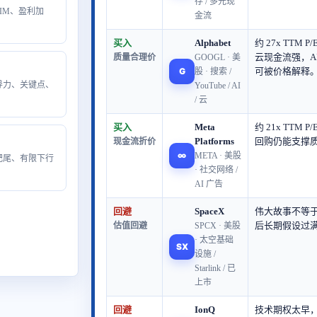
存 / 多元现
SLIM、盈利加
金流
买入
Alphabet
约 27x TTM P
云现金流强，A
质量合理价
GOOGL · 美
G
可被价格解释
股 · 搜索 /
领导力、关键点、
YouTube / AI
/ 云
买入
Meta
约 21x TTM
Platforms
回购仍能支撑
现金流折价
∞
META · 美股
、肥尾、有限下行
· 社交网络 /
AI 广告
回避
SpaceX
伟大故事不等于
后长期假设过
估值回避
SPCX · 美股
· 太空基础
SX
设施 /
Starlink / 已
上市
回避
IonQ
技术期权太早