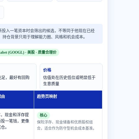
新投入一笔资本时会筛出的候选，不等同于他现在已经
入选；持仓背景只用于理解能力圈、风格和机会成本。
habet (GOOGL) · 美股 · 质量合理价
价格
充足，最好有回购
估值处在历史低位或明显低于
生意质量
理由
趋势页映射
 P/E，现金和浮存提
核心
新投一笔钱，更像
保险浮存、现金储备和优质股权组
底仓。
合，适合作为防守型机会成本基准。