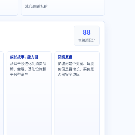
减仓/回避标的
88
框架适配分
成长故事 / 能力圈
回溯复盘
从烟蒂股进化到消费品
护城河是否变宽、每股
牌、金融、基础设施和
价值是否增长、买价是
平台型资产
否留安全边际