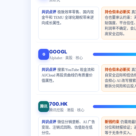
点研究
共识点评
极致效率零售、国内现
持仓但未必新买
真
金牛和 TEMU 全球化期权带来逆
仓也要承认约束：
向成长属性。
贴强度、平台信任
利润率不确定，会
高安全边际。
GOOGL
G
Alphabet · 美股 · 核心
共识点评
搜索/YouTube 现金流和
持仓但未必新买
真
AI/Cloud 再投资曲线仍有质量价
自安全边际和低估
值属性。
会担心 AI 改写搜
断拆分风险和云投
700.HK
腾讯
腾讯控股 · 港股 · 核心
共识点评
微信分销垄断、AI 广告
新钱约束
仍需用最
变现、注销式回购、估值处在低
分位和财报验证；
分位。
等于无条件买入。