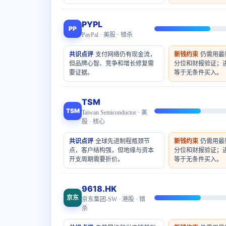
PYPL
PP
PayPal · 美股 · 错杀
共识点评
支付网络仍有现金流，
新钱约束
仍需用最
但品牌心智、竞争和增长修复需
分位和财报验证；
要证据。
等于无条件买入。
TSM
TSM
Taiwan Semiconductor · 美
股 · 核心
共识点评
全球先进制程瓶颈节
新钱约束
仍需用最
点，客户结构强，但地缘与资本
分位和财报验证；
开支周期需要折价。
等于无条件买入。
9618.HK
京东
京东集团-SW · 港股 · 错
杀