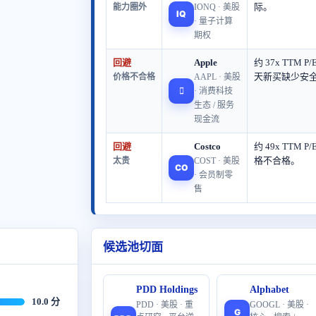
际。
能力圈外
IONQ · 美股
IQ
· 量子计算
期权
回避
Apple
约 37x TTM
天新买缺少安
价格不合格
AAPL · 美股

· 消费科技
生态 / 服务
现金流
回避
Costco
约 49x TTM
格不合格。
太贵
COST · 美股
CO
· 会员制零
售
候选池切面
PDD Holdings
Alphabet
10.0 分
PDD · 美股 · 重
GOOGL · 美股 ·
G