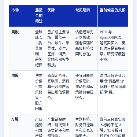
市场
最适
优势
常见陷阱
当前候选的关系
合的
筛法
美股
全球
已扩成主要战
估值经常先
PDD 与
成长
场，覆盖平
走到极端，
SpaceX/SPCX
+ 质
台、软件、半
强者恒强和
是真实买入；英
量复
导体、支付、
高位拥挤会
伟达只是看好观
利 +
医疗、消费、
同时存在。
察，研究深度暂
趋势
金融和期权型
不够。
纪律
科技。
港股
逆向
悲观定价多，
便宜可能是
泡泡玛特更适合
价值
互联网、消费
价值陷阱，
用“消费品牌/IP
+ 错
和平台资产容
流动性和政
复利 + 热度退潮
杀修
易出现估值折
策折价会压
纪律”看。
复 +
价。
很久。
股东
回报
A 股
产业
产业链映射
主题拥挤、
当前三只真实买
趋势
细，能找到上
财务口径噪
入标的不在 A
+ 国
游卖铲子和局
音和交易波
股，但 A 股可
产替
部错杀。
动更大。
找它们的供应链