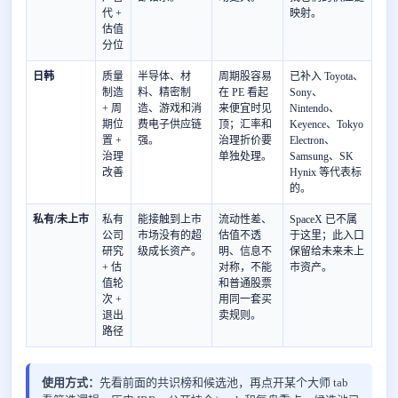
代 +
映射。
估值
分位
日韩
质量
半导体、材
周期股容易
已补入 Toyota、
制造
料、精密制
在 PE 看起
Sony、
+ 周
造、游戏和消
来便宜时见
Nintendo、
期位
费电子供应链
顶；汇率和
Keyence、Tokyo
置 +
强。
治理折价要
Electron、
治理
单独处理。
Samsung、SK
改善
Hynix 等代表标
的。
私有/未上市
私有
能接触到上市
流动性差、
SpaceX 已不属
公司
市场没有的超
估值不透
于这里；此入口
研究
级成长资产。
明、信息不
保留给未来未上
+ 估
对称，不能
市资产。
值轮
和普通股票
次 +
用同一套买
退出
卖规则。
路径
使用方式：
先看前面的共识榜和候选池，再点开某个大师 tab