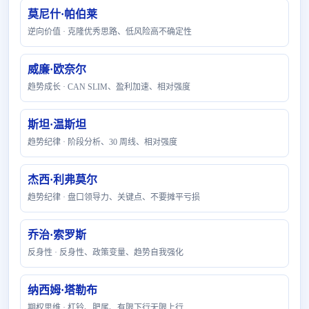
莫尼什·帕伯莱
逆向价值 · 克隆优秀思路、低风险高不确定性
威廉·欧奈尔
趋势成长 · CAN SLIM、盈利加速、相对强度
斯坦·温斯坦
趋势纪律 · 阶段分析、30 周线、相对强度
杰西·利弗莫尔
趋势纪律 · 盘口领导力、关键点、不要摊平亏损
乔治·索罗斯
反身性 · 反身性、政策变量、趋势自我强化
纳西姆·塔勒布
期权思维 · 杠铃、肥尾、有限下行无限上行