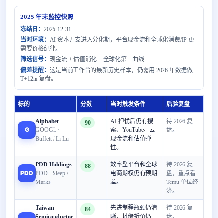
2025 年末监控快照
冻结日：
2025-12-31
当时环境：
AI 资本开支进入分化期，平台现金流和全球化消费/IP 更
需要价格纪律。
筛选信号：
现金流 + 估值消化 + 全球化第二曲线
偏差提醒：
这是当前工作台的最新历史样本，仍需用 2026 年数据做
T+12m 复盘。
标的
分数
当时触发条件
后验复盘
Alphabet
AI 担忧后仍有搜
待 2026 复
90
G
GOOGL ·
索、YouTube、云
盘。
Buffett / Li Lu
现金流和估值弹
性。
PDD Holdings
效率型平台和全球
待 2026 复
88
PDD
PDD · Sleep /
电商期权仍有预期
盘，重点看
Marks
差。
Temu 单位经
济。
Taiwan
先进制程瓶颈仍清
待 2026 复
84
Semiconductor
晰，地缘折价仍
盘。