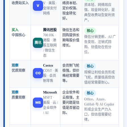
收费站买入
V · 美股 ·
络资本轻、
资本轻、网络效应
V
全球支付
定价权强、
强、现金转化好，是
网络
现金转化
典型收费站型复利资
好。
产。
买入
腾讯控股
微信生态和
核心
中国核心
700.HK ·
回购提供长
微信分销垄断、AI 广
港股 · 港
期每股价值
告变现、注销式回
腾讯
股互联网
增长。
购、估值处在低分
/ 微信生
位。
态
观察
Costco
会员制飞轮
核心
优质观察
COST · 美
极强，但价
规模让利给会员形成
CO
股 · 会员
格经常需要
飞轮，质量极高但估
制零售
等。
值经常需要耐心。
观察
Microsoft
企业软件和
核心
质量观察
MSFT ·
云极强，主
Office、Azure、
MS
美股 · 云 /
要问题是估
GitHub 与 AI Copilot
企业软件
值是否留边
形成企业生产力入
/ AI
际。
口，但估值需要纪
律。