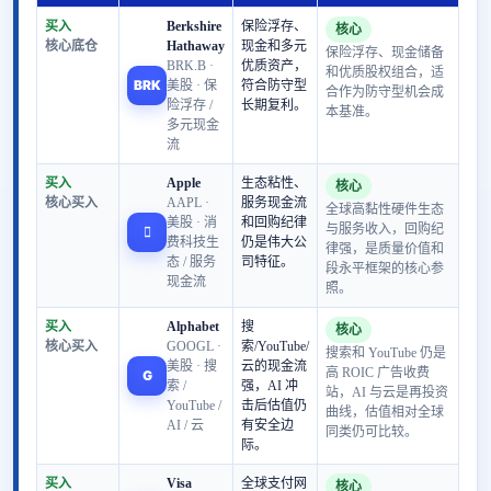
买入
Berkshire
保险浮存、
核心
核心底仓
Hathaway
现金和多元
保险浮存、现金储备
BRK.B ·
优质资产，
和优质股权组合，适
BRK
美股 · 保
符合防守型
合作为防守型机会成
险浮存 /
长期复利。
本基准。
多元现金
流
买入
Apple
生态粘性、
核心
核心买入
AAPL ·
服务现金流
全球高黏性硬件生态
美股 · 消
和回购纪律
与服务收入，回购纪

费科技生
仍是伟大公
律强，是质量价值和
态 / 服务
司特征。
段永平框架的核心参
现金流
照。
买入
Alphabet
搜
核心
核心买入
GOOGL ·
索/YouTube/
搜索和 YouTube 仍是
美股 · 搜
云的现金流
高 ROIC 广告收费
G
索 /
强，AI 冲
站，AI 与云是再投资
YouTube /
击后估值仍
曲线，估值相对全球
AI / 云
有安全边
同类仍可比较。
际。
买入
Visa
全球支付网
核心