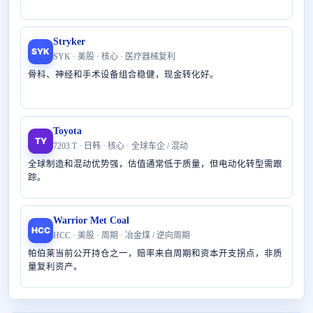
Stryker
SYK
SYK · 美股 · 核心 · 医疗器械复利
骨科、神经和手术设备组合稳健，现金转化好。
Toyota
TY
7203.T · 日韩 · 核心 · 全球车企 / 混动
全球制造和混动优势强，估值通常低于质量，但电动化转型需跟
踪。
Warrior Met Coal
HCC
HCC · 美股 · 周期 · 冶金煤 / 逆向周期
帕伯莱当前公开持仓之一，赔率来自周期和资本开支拐点，非质
量复利资产。