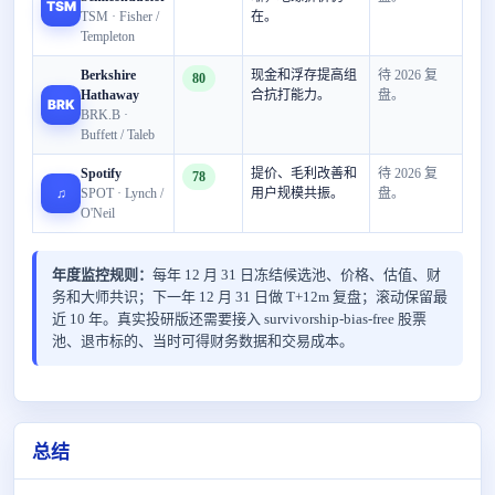
TSM
TSM · Fisher /
在。
Templeton
Berkshire
现金和浮存提高组
待 2026 复
80
Hathaway
合抗打能力。
盘。
BRK
BRK.B ·
Buffett / Taleb
Spotify
提价、毛利改善和
待 2026 复
78
♫
SPOT · Lynch /
用户规模共振。
盘。
O'Neil
年度监控规则：
每年 12 月 31 日冻结候选池、价格、估值、财
务和大师共识；下一年 12 月 31 日做 T+12m 复盘；滚动保留最
近 10 年。真实投研版还需要接入 survivorship-bias-free 股票
池、退市标的、当时可得财务数据和交易成本。
总结