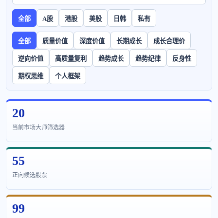
全部
A股
港股
美股
日韩
私有
全部
质量价值
深度价值
长期成长
成长合理价
逆向价值
高质量复利
趋势成长
趋势纪律
反身性
期权思维
个人框架
20
当前市场大师筛选器
55
正向候选股票
99