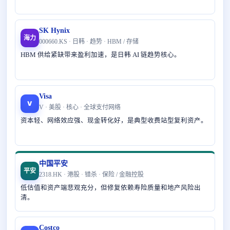
SK Hynix
海力
000660.KS · 日韩 · 趋势 · HBM / 存储
HBM 供给紧缺带来盈利加速，是日韩 AI 链趋势核心。
Visa
V
V · 美股 · 核心 · 全球支付网络
资本轻、网络效应强、现金转化好，是典型收费站型复利资产。
中国平安
平安
2318.HK · 港股 · 错杀 · 保险 / 金融控股
低估值和资产端悲观充分，但修复依赖寿险质量和地产风险出
清。
Costco