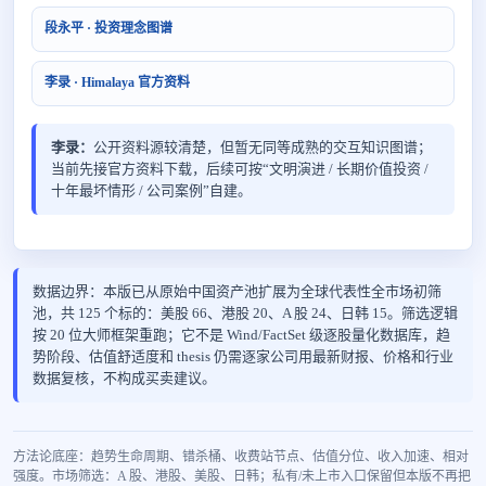
段永平 · 投资理念图谱
李录 · Himalaya 官方资料
李录：
公开资料源较清楚，但暂无同等成熟的交互知识图谱；
当前先接官方资料下载，后续可按“文明演进 / 长期价值投资 /
十年最坏情形 / 公司案例”自建。
数据边界：本版已从原始中国资产池扩展为全球代表性全市场初筛
池，共 125 个标的：美股 66、港股 20、A 股 24、日韩 15。筛选逻辑
按 20 位大师框架重跑；它不是 Wind/FactSet 级逐股量化数据库，趋
势阶段、估值舒适度和 thesis 仍需逐家公司用最新财报、价格和行业
数据复核，不构成买卖建议。
方法论底座：趋势生命周期、错杀桶、收费站节点、估值分位、收入加速、相对
强度。市场筛选：A 股、港股、美股、日韩；私有/未上市入口保留但本版不再把