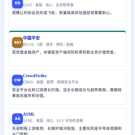
CO
COST · 美股 · 核心 · 会员制零售
规模让利给会员形成飞轮，质量极高但估值经常需要耐心。
中国平安
601
601318 · A股 · 错杀 · 保险 / 金融
低估值金融资产，关键是资产端风险和寿险新业务价值修复。
CrowdStrike
CW
CRWD · 美股 · 趋势 · 网络安全平台
安全平台化和订阅增长仍强，适合长期成长与趋势框架，需跟踪
事故后留存和估值。
ASML
AS
ASML · 美股 · 核心 · EUV 光刻机垄断
先进制程上游瓶颈，长期护城河极强，主要风险是半导体周期和
出口管制。