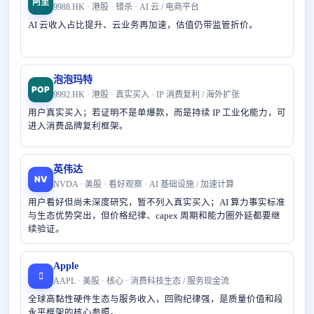
阿里
9988.HK · 港股 · 错杀 · AI 云 / 电商平台
AI 云收入占比提升、云业务再加速，估值仍带监管折价。
泡泡玛特
POP
9992.HK · 港股 · 真实买入 · IP 消费复利 / 海外扩张
用户真实买入；若证明不是单爆款，而是持续 IP 工业化能力，可
进入消费品牌复利框架。
英伟达
NV
NVDA · 美股 · 看好观察 · AI 基础设施 / 加速计算
用户看好但尚未深度研究，暂不列入真实买入；AI 算力事实标准
与生态优势突出，但价格纪律、capex 周期和能力圈外延都要继
续验证。
Apple

AAPL · 美股 · 核心 · 消费科技生态 / 服务现金流
全球高黏性硬件生态与服务收入，回购纪律强，是质量价值和段
永平框架的核心参照。