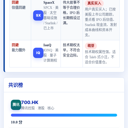
回避
SpaceX
伟大故事不
真实买入
估值回避
SPCX · 美
等于合理价
用户真实买入；已按
股 · 太空
格，IPO 后
美股上市公司跟踪，
SX
基础设施
长期假设过
重点看 IPO 后估值、
/ Starlink /
满。
Starlink 现金流、发射
已上市
成本曲线和资本开
支。
回避
IonQ
技术期权太
萌芽
能力圈外
IONQ · 美
早，不符合
技术期权属性强，适
IQ
股 · 量子
安全边际。
合 Taleb 式小注，不
计算期权
适合价值重仓。
共识榜
700.HK
腾讯
腾讯控股 · 港股 · 核心
10.0 分