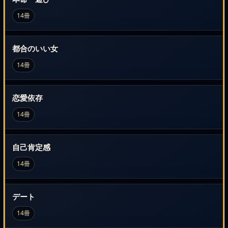
14冊
都合のいい女
14冊
恋愛依存
14冊
自己肯定感
14冊
デート
14冊