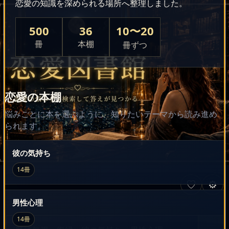
恋愛の知識を深められる場所へ整理しました。
500
36
10〜20
冊
本棚
冊ずつ
恋愛の本棚
悩みごとに本を選ぶように、知りたいテーマから読み進め
られます。
彼の気持ち
14冊
♡
⚙
男性心理
14冊
恋愛の悩みを検索