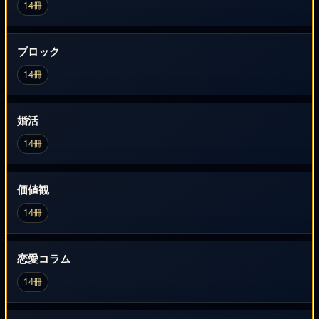
14冊
ブロック
14冊
婚活
14冊
価値観
14冊
恋愛コラム
14冊