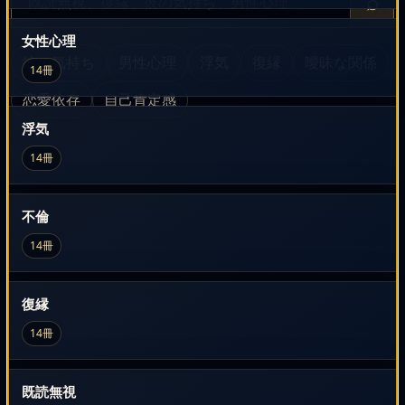
⌕
女性心理
彼の気持ち
男性心理
浮気
復縁
曖昧な関係
14冊
恋愛依存
自己肯定感
浮気
14冊
不倫
14冊
復縁
14冊
既読無視