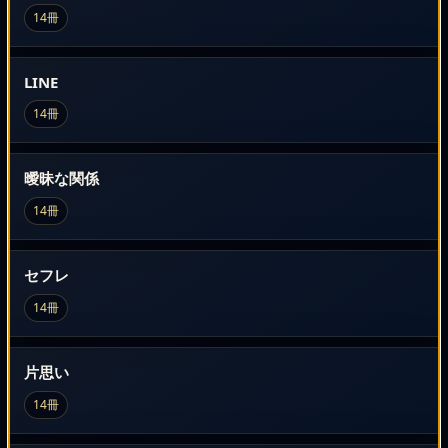
14冊
LINE
14冊
曖昧な関係
14冊
セフレ
14冊
片思い
14冊