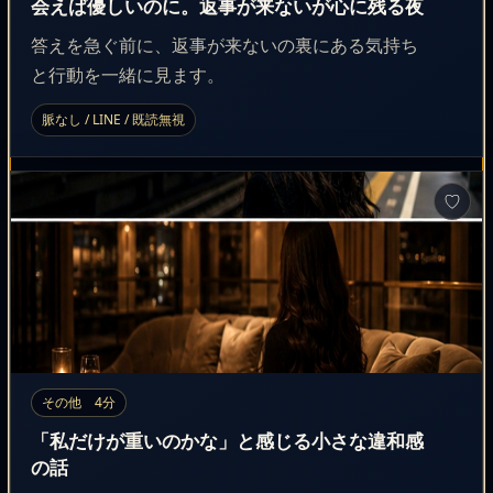
会えば優しいのに。返事が来ないが心に残る夜
答えを急ぐ前に、返事が来ないの裏にある気持ち
と行動を一緒に見ます。
脈なし / LINE / 既読無視
♡
その他 4分
「私だけが重いのかな」と感じる小さな違和感
の話