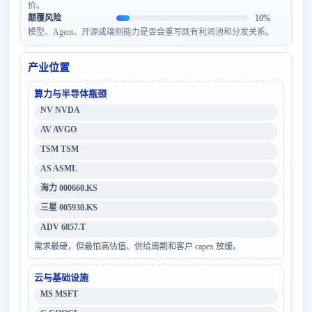
价。
颠覆风险
10%
模型、Agent、开源或端侧能力是否会重写既有利润池和分发关系。
产业位置
算力与半导体瓶颈
NV NVDA
AV AVGO
TSM TSM
AS ASML
海力 000660.KS
三星 005930.KS
ADV 6857.T
需求最硬，但最怕高估值、供给周期和客户 capex 放缓。
云与基础设施
MS MSFT