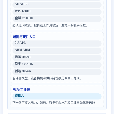
AD ADBE
WPS 688111
金蝶 0268.HK
必须证明续费、提价或工作流锁定，避免只买叙事倍数。
端侧与硬件入口
 AAPL
ARM ARM
歌尔 002241
舜宇 2382.HK
创达 300496
看端侧模型、设备换机和供应链份额是否真正兑现。
电力/工业链
待接入
下一版可接入电力、散热、数据中心材料和工业自动化候选池。