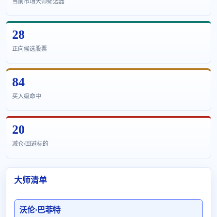
当前市场大师筛选器
28
正向候选股票
84
买入级命中
20
减仓/回避标的
大师清单
沃伦·巴菲特