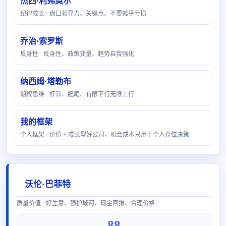
杰西·利弗莫尔
纪律成长 · 盘口领导力、关键点、不要摊平亏损
乔治·索罗斯
反身性 · 反身性、政策变量、趋势自我强化
纳西姆·塔勒布
期权思维 · 杠铃、肥尾、有限下行无限上行
我的框架
个人框架 · 价值 + 成长型好公司，机会成本只用于个人仓位决策
沃伦·巴菲特
质量价值 · 好生意、强护城河、现金回报、合理价格
88