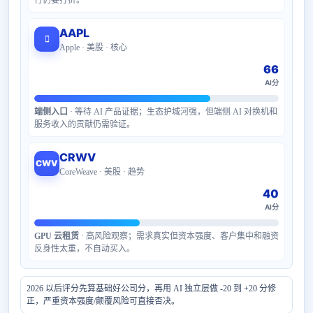
行仍要打折。
AAPL

Apple · 美股 · 核心
66
AI分
端侧入口
· 等待 AI 产品证据；生态护城河强，但端侧 AI 对换机和
服务收入的贡献仍需验证。
CRWV
CWV
CoreWeave · 美股 · 趋势
40
AI分
GPU 云租赁
· 高风险观察；需求真实但资本强度、客户集中和融资
反身性太重，不自动买入。
2026 以后评分先算基础好公司分，再用 AI 独立层做 -20 到 +20 分修
正，严重资本强度/颠覆风险可直接否决。