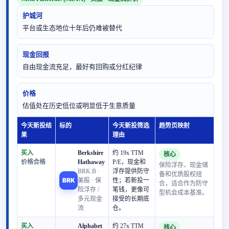
护城河
平台或生态地位十年后仍难被替代
现金回报
自由现金流充足，最好有回购或分红纪律
价格
估值处在历史低位或明显低于生意质量
今天新投结
标的
今天新投筛选
趋势页映射
果
理由
买入
Berkshire
约 19x TTM
核心
价格合格
Hathaway
P/E，现金和
保险浮存、现金储
BRK.B ·
浮存提供防守
备和优质股权组
BRK
美股 · 保
性；若新投一
合，适合作为防守
险浮存 /
笔钱，更像可
型机会成本基准。
多元现金
接受的长期底
流
仓。
买入
Alphabet
约 27x TTM
核心