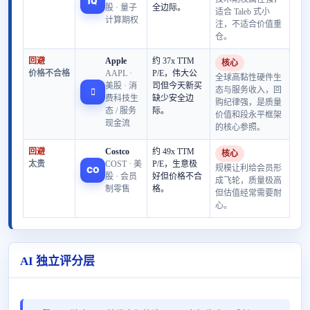
IQ
股 · 量子
全边际。
适合 Taleb 式小
计算期权
注，不适合价值重
仓。
回避
Apple
约 37x TTM
核心
价格不合格
AAPL ·
P/E，伟大公
全球高黏性硬件生
美股 · 消
司但今天新买
态与服务收入，回

费科技生
缺少安全边
购纪律强，是质量
态 / 服务
际。
价值和段永平框架
现金流
的核心参照。
回避
Costco
约 49x TTM
核心
太贵
COST · 美
P/E，生意极
规模让利给会员形
CO
股 · 会员
好但价格不合
成飞轮，质量极高
制零售
格。
但估值经常需要耐
心。
AI 独立评分层