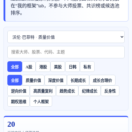
在“我的框架”tab，不参与大师投票、共识榜或候选池
排序。
全部
A股
港股
美股
日韩
私有
全部
质量价值
深度价值
长期成长
成长合理价
逆向价值
高质量复利
趋势成长
纪律成长
反身性
期权思维
个人框架
20