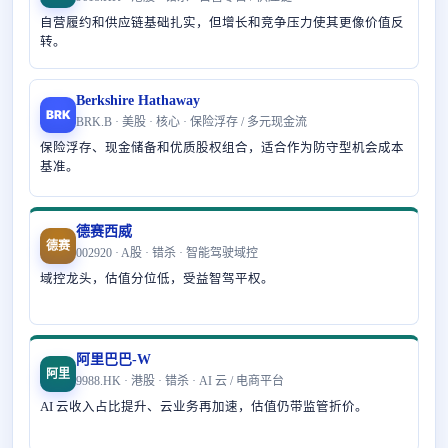
自营履约和供应链基础扎实，但增长和竞争压力使其更像价值反
转。
Berkshire Hathaway
BRK
BRK.B · 美股 · 核心 · 保险浮存 / 多元现金流
保险浮存、现金储备和优质股权组合，适合作为防守型机会成本
基准。
德赛西威
德赛
002920 · A股 · 错杀 · 智能驾驶域控
域控龙头，估值分位低，受益智驾平权。
阿里巴巴-W
阿里
9988.HK · 港股 · 错杀 · AI 云 / 电商平台
AI 云收入占比提升、云业务再加速，估值仍带监管折价。