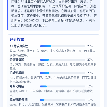
口径：
AI 独立层不替代大师筛选，而是在好生意、成长、价
格、管理层之后单独回答：AI 是增厚护城河、降低成本、创造
新需求，还是反过来侵蚀原利润池。它可以加分，也可以因为
资本强度、客户集中、开源替代或估值透支触发降权/否决。 更
新时间：2026-07-03。本层是今天新投时的额外筛选，不把历
史股价表现当作买入因子。
评分权重
AI 需求真实性
25%
收入、订单、使用时长、留存、提价或成本下降已经出现，而不是只
讲发布会叙事。
价值链位置
20%
位于算力、先进制程、数据、分发、应用入口、电力/散热等瓶颈或收
费站。
护城河增厚
20%
AI 让网络效应、数据闭环、品牌、生态或成本优势变宽，而不是让业
务更容易被替代。
商业化路径
15%
能落到 ARPU、广告效率、利润率、周转率、客户扩模块或资本效
率。
资本强度/周期
10%
capex、折旧、供给周期、融资依赖、客户集中和库存风险必须单独折