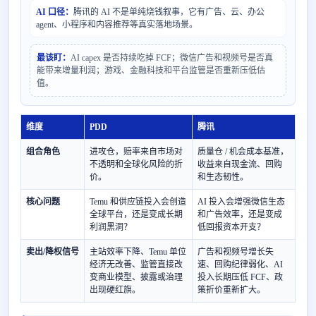
AI 口径：
腾讯的 AI 不是单纯烧钱叙事，它有广告、云、办公
agent、小程序和内容推荐等真实落地场景。
最该盯：
AI capex 是否持续吃掉 FCF；微信广告和视频号是否真
能带来增量利润；游戏、金融科技和平台监管是否重新压低估
值。
维度
PDD
腾讯
组合角色
进攻仓，赔率来自市场对
质量仓 / 机会成本基准，
不透明和全球化风险的折
收益来自现金流、回购
价。
和生态韧性。
核心问题
Temu 和供应链投入会创造
AI 投入会增强微信生态
全球平台，还是变成长期
和广告效率，还是变成
利润黑洞？
低回报资本开支？
卖出/降权信号
主站效率下降、Temu 单位
广告和视频号增长失
经济无改善、监管直接改
速、回购纪律弱化、AI
变商业模型、披露或治理
投入长期压低 FCF、政
出现硬红旗。
策折价重新扩大。