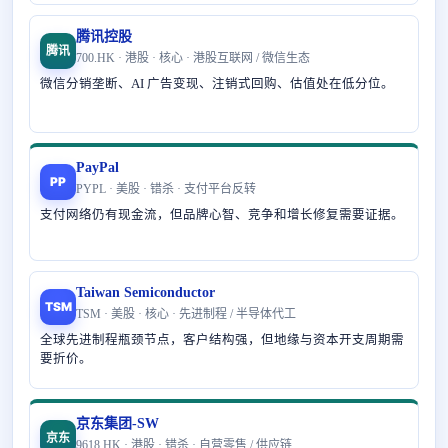
腾讯控股
腾讯
700.HK · 港股 · 核心 · 港股互联网 / 微信生态
微信分销垄断、AI 广告变现、注销式回购、估值处在低分位。
PayPal
PP
PYPL · 美股 · 错杀 · 支付平台反转
支付网络仍有现金流，但品牌心智、竞争和增长修复需要证据。
Taiwan Semiconductor
TSM
TSM · 美股 · 核心 · 先进制程 / 半导体代工
全球先进制程瓶颈节点，客户结构强，但地缘与资本开支周期需
要折价。
京东集团-SW
京东
9618.HK · 港股 · 错杀 · 自营零售 / 供应链