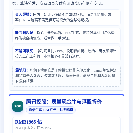
智、算法分发、商家动员和供应链改造仍有复利空间。
买入逻辑：
国内主站证明低价不是单纯补贴，而是供给组织效
率；Temu 是高不确定但可能很大的全球化期权。
能力圈匹配：
To C、低价心智、商家生态、履约效率和用户体验
都能被直接观察，适合做一手验证。
不是闭眼买：
净利润同比 -15%，说明供应链、履约、研发和海外
投入正在压利润，市场担心不是没有道理。
最该盯：
利润下滑到底是主动投资还是竞争恶化；Temu 单位经济
和监管是否改善；披露透明度、商家关系、商品合规和现金质量
有没有红旗。
腾讯控股：质量现金牛与港股折价
700
微信生态 + AI 广告 + 回购纪律
RMB1965 亿
2026Q1 收入，同比 +9%