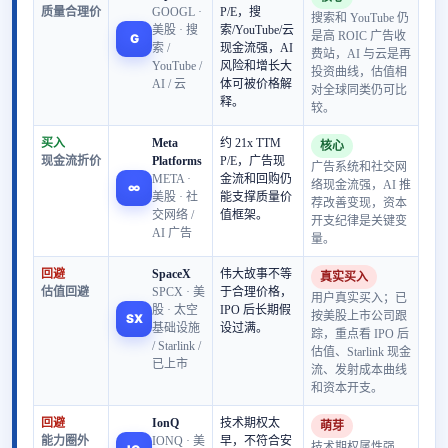
质量合理价
GOOGL ·
P/E，搜
搜索和 YouTube 仍
美股 · 搜
索/YouTube/云
是高 ROIC 广告收
G
索 /
现金流强，AI
费站，AI 与云是再
YouTube /
风险和增长大
投资曲线，估值相
AI / 云
体可被价格解
对全球同类仍可比
释。
较。
买入
Meta
约 21x TTM
核心
现金流折价
Platforms
P/E，广告现
广告系统和社交网
META ·
金流和回购仍
络现金流强，AI 推
∞
美股 · 社
能支撑质量价
荐改善变现，资本
交网络 /
值框架。
开支纪律是关键变
AI 广告
量。
回避
SpaceX
伟大故事不等
真实买入
估值回避
SPCX · 美
于合理价格，
用户真实买入；已
股 · 太空
IPO 后长期假
按美股上市公司跟
SX
基础设施
设过满。
踪，重点看 IPO 后
/ Starlink /
估值、Starlink 现金
已上市
流、发射成本曲线
和资本开支。
回避
IonQ
技术期权太
萌芽
能力圈外
IONQ · 美
早，不符合安
技术期权属性强，