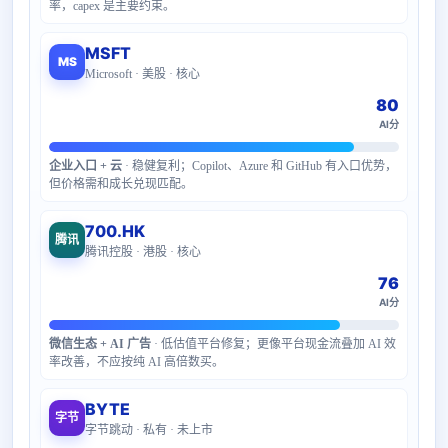
率，capex 是主要约束。
MSFT
MS
Microsoft · 美股 · 核心
80
AI分
企业入口 + 云
· 稳健复利；Copilot、Azure 和 GitHub 有入口优势，
但价格需和成长兑现匹配。
700.HK
腾讯
腾讯控股 · 港股 · 核心
76
AI分
微信生态 + AI 广告
· 低估值平台修复；更像平台现金流叠加 AI 效
率改善，不应按纯 AI 高倍数买。
BYTE
字节
字节跳动 · 私有 · 未上市