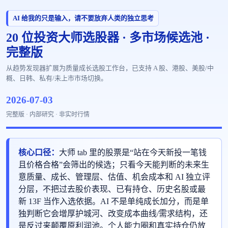
AI 给我的只是输入，请不要放弃人类的独立思考
20 位投资大师选股器 · 多市场候选池 ·
完整版
从趋势发现器扩展为质量成长选股工作台，已支持 A 股、港股、美股/中
概、日韩、私有/未上市市场切换。
2026-07-03
完整版 · 内部研究 · 非实时行情
核心口径：
大师 tab 里的股票是“站在今天新投一笔钱
且价格合格”会筛出的候选；只看今天能判断的未来生
意质量、成长、管理层、估值、机会成本和 AI 独立评
分层，不把过去股价表现、已有持仓、历史名股或最
新 13F 当作入选依据。AI 不是单纯成长加分，而是单
独判断它会增厚护城河、改变成本曲线/需求结构，还
是反过来颠覆原利润池。个人能力圈和真实持仓仍放