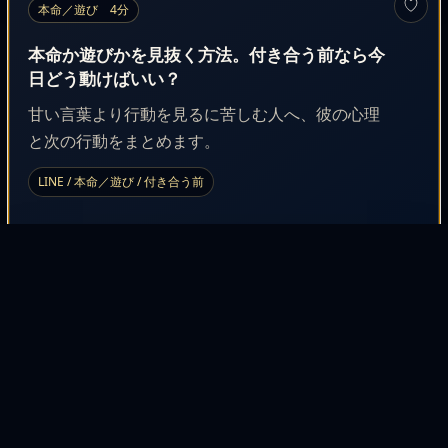
♡
本命／遊び 4分
本命か遊びかを見抜く方法。付き合う前なら今
日どう動けばいい？
甘い言葉より行動を見るに苦しむ人へ、彼の心理
と次の行動をまとめます。
LINE / 本命／遊び / 付き合う前
♡
恋愛不安 4分
不安で自爆しそうな夜の止まり方。付き合う前
なら彼は何を考えてる？
不安を煽らず、恋愛不安の見極め方をやさしく解
説します。
恋愛不安 / 自爆 / 付き合う前