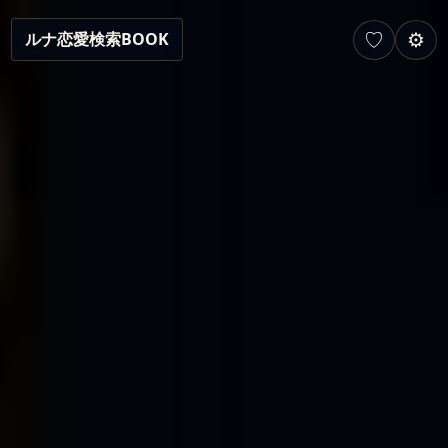
♡
⚙
ルナ恋愛検索BOOK