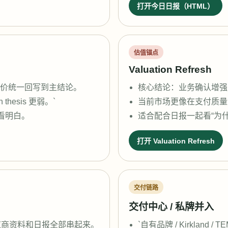
打开今日日报（HTML）
估值锚点
Valuation Refresh
、估值再定价统一回写到主结论。
核心结论：业务确认增强
n thesis 更弱。`
当前市场更像在支付质量溢
一次看明白。
适合配合日报一起看“为
打开 Valuation Refresh
交付链路
交付中心 / 私牌并入
应商资料和日报全部串起来。
`自有品牌 / Kirkland 