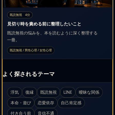
既読無視 4分
見切り時を責める前に整理したいこと
既読無視の悩みを、本を読むように深く整理する
一冊。
既読無視 / 男性心理 / 女性心理
よく探されるテーマ
浮気
復縁
既読無視
曖昧な関係
LINE
本命・遊び
恋愛依存
自己肯定感
付き合う前
音信不通