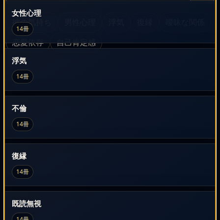
女性心理
彼の気持ち
男性心理
浮気
復縁
曖昧な関係
14冊
恋愛依存
自己肯定感
浮気
14冊
不倫
14冊
復縁
14冊
既読無視
14冊