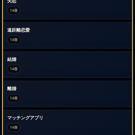
失恋
14冊
遠距離恋愛
14冊
結婚
14冊
離婚
14冊
マッチングアプリ
14冊