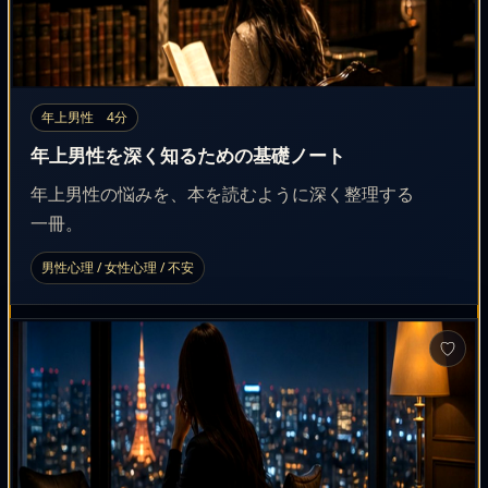
年上男性 4分
年上男性を深く知るための基礎ノート
年上男性の悩みを、本を読むように深く整理する
一冊。
男性心理 / 女性心理 / 不安
♡