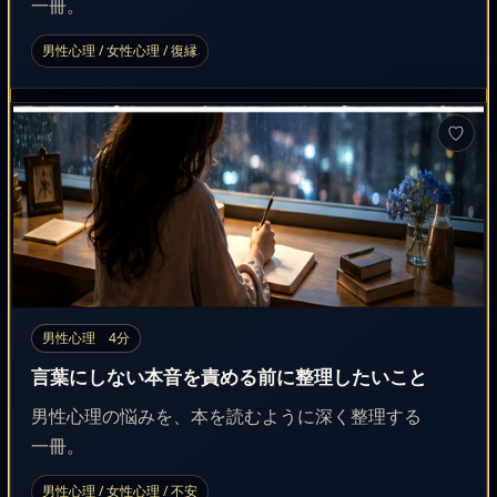
一冊。
男性心理 / 女性心理 / 復縁
♡
男性心理 4分
言葉にしない本音を責める前に整理したいこと
男性心理の悩みを、本を読むように深く整理する
一冊。
男性心理 / 女性心理 / 不安