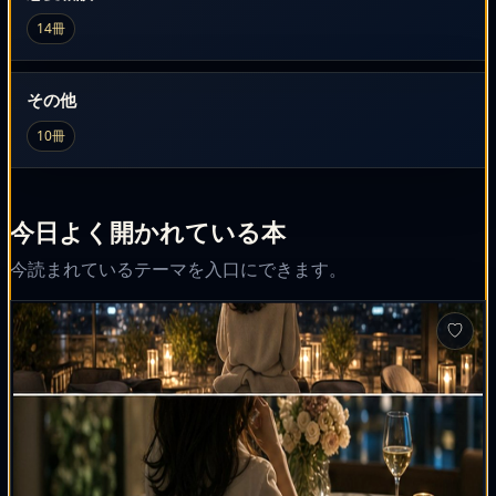
14冊
その他
10冊
今日よく開かれている本
今読まれているテーマを入口にできます。
♡