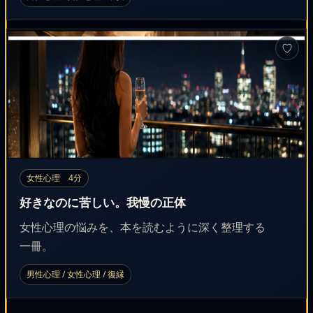
♡
女性心理 4分
好きなのに苦しい。我慢の正体
女性心理の悩みを、本を読むように深く整理する
一冊。
男性心理 / 女性心理 / 復縁