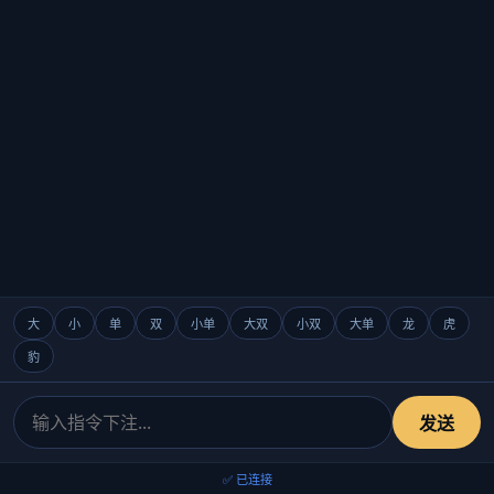
大
小
单
双
小单
大双
小双
大单
龙
虎
豹
发送
✅ 已连接