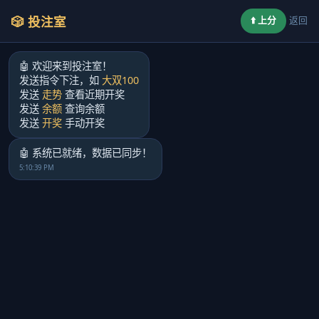
🎲 投注室
⬆️ 上分
返回
🤖 欢迎来到投注室！
发送指令下注，如
大双100
发送
走势
查看近期开奖
发送
余额
查询余额
发送
开奖
手动开奖
🤖 系统已就绪，数据已同步！
5:10:39 PM