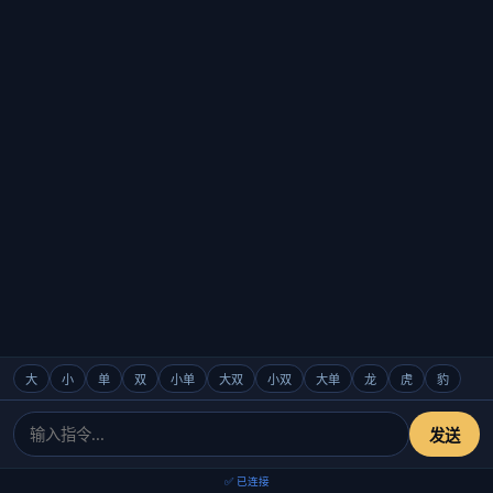
大
小
单
双
小单
大双
小双
大单
龙
虎
豹
发送
✅ 已连接