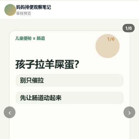
妈妈排便观察笔记
审核预览
1/6
‹
›