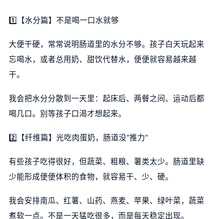
1️⃣【水分篇】不是喝一口水就够
大便干硬，常常说明肠道里的水分不够。孩子白天玩起来
忘喝水，或者总用奶、甜饮代替水，便便就容易越来越
干。
我会把水分分散到一天里：起床后、两餐之间、运动后都
喝几口。别等孩子口渴才想起来。
2️⃣【纤维篇】光吃肉蛋奶，肠道没“推力”
有些孩子吃得很好，但蔬菜、粗粮、薯类太少。肠道里缺
少能形成便便体积的食物，就容易干、少、硬。
我会安排南瓜、红薯、山药、燕麦、苹果、绿叶菜，蔬菜
煮软一点。不是一天猛吃很多，而是每天稳定出现。