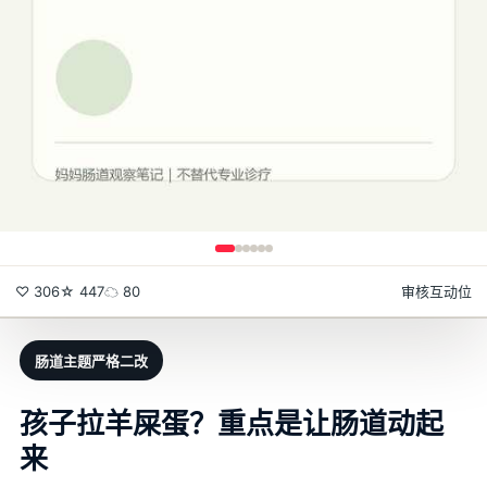
♡ 306
☆ 447
☁ 80
审核互动位
肠道主题严格二改
孩子拉羊屎蛋？重点是让肠道动起
来