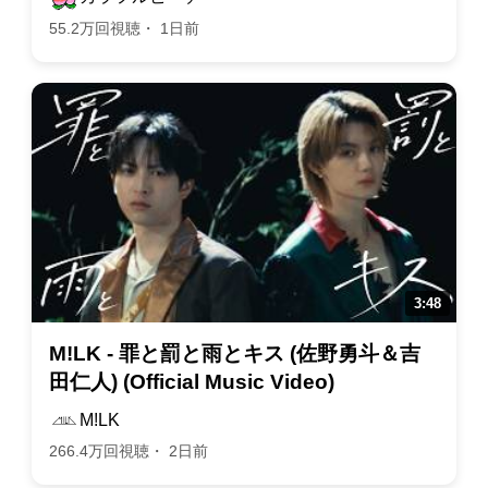
55.2万回視聴・ 1日前
M!LK - 罪と罰と雨とキス (佐野勇斗＆吉
田仁人) (Official Music Video)
M!LK
266.4万回視聴・ 2日前