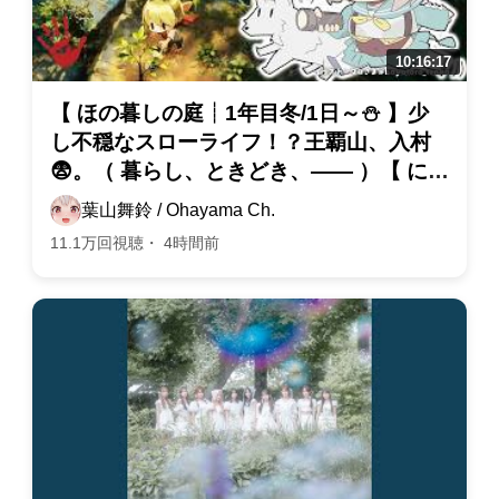
【 ほの暮しの庭┊︎1年目冬/1日～⛄ 】少
し不穏なスローライフ！？王覇山、入村
😨。（ 暮らし、ときどき、―― ）【 にじ
さんじ┊︎葉山舞鈴┊︎※ネタバレ注意 】
葉山舞鈴 / Ohayama Ch.
11.1万回視聴・ 4時間前