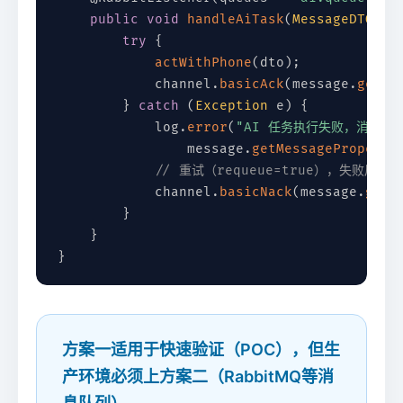
public
void
handleAiTask
(
MessageDTO
 dt
try
{
actWithPhone
(
dto
)
;
            channel
.
basicAck
(
message
.
getMe
}
catch
(
Exception
 e
)
{
            log
.
error
(
"AI 任务执行失败，消息ID:
                message
.
getMessageProperti
// 重试（requeue=true），失败后进
            channel
.
basicNack
(
message
.
getM
}
}
}
方案一适用于快速验证（POC），但生
产环境必须上方案二（RabbitMQ等消