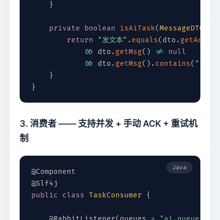
}
private
boolean
isAiTask
(
MessageDTO
 dt
return
"发文本"
.
equals
(
dto
.
getAct
(
)
)
&&
 dto
.
getMsg
(
)
!=
null
&&
 dto
.
getMsg
(
)
.
contains
(
"?"
)
;
}
}
3. 消费者 —— 支持并发 + 手动 ACK + 重试机
制
Java
@Component
@Slf4j
public
class
TaskConsumer
{
@RabbitListener
(
queues 
=
"ai.queue"
,
 c