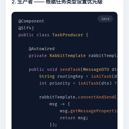
2. 生产者 —— 根据任务类型设置优先级
Java
@Component
@Slf4j
public
class
TaskProducer
{
@Autowired
private
RabbitTemplate
 rabbitTemplate
;
public
void
sendTask
(
MessageDTO
 dto
)
{
String
 routingKey 
=
isAiTask
(
dto
)
int
 priority 
=
isAiTask
(
dto
)
?
10
        rabbitTemplate
.
convertAndSend
(
"tas
            msg 
->
{
                msg
.
getMessageProperties
(
)
return
 msg
;
}
)
;