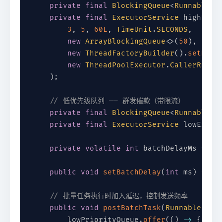
private
final
BlockingQueue
<
Runnable
>
 
private
final
ExecutorService
 highExec
3
,
5
,
60L
,
TimeUnit
.
SECONDS
,
new
ArrayBlockingQueue
<
>
(
50
)
,
new
ThreadFactoryBuilder
(
)
.
setName
new
ThreadPoolExecutor
.
CallerRunsP
)
;
// 低优先级队列 —— 群发催款（带限流）
private
final
BlockingQueue
<
Runnable
>
 
private
final
ExecutorService
 lowExecu
private
volatile
int
 batchDelayMs 
=
10
public
void
setBatchDelay
(
int
 ms
)
{
th
// 批量任务执行时加入延迟，控制发送频率
public
void
postBatchTask
(
Runnable
 tas
        lowPriorityQueue
.
offer
(
(
)
->
{