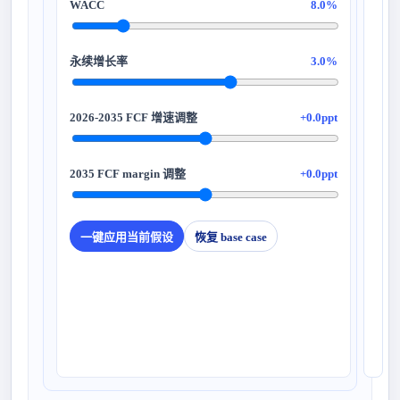
8.0%
估
和
m
3.0%
美元/ADS
300
+0.0ppt
2
250
+0.0ppt
200
173 美元
150
一键应用当前假设
恢复 base case
88 美
100
50
0
不含 TEMU