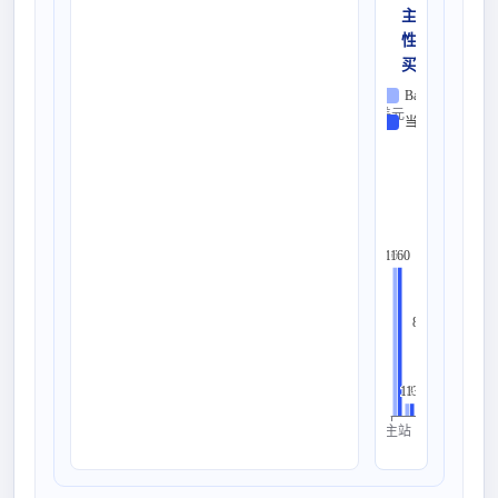
主站是估值底
性来源，
买菜贡献偏长
Base
美元
当前
300
261
261
250
200
160
160
150
88
88
100
50
13
13
0
主站