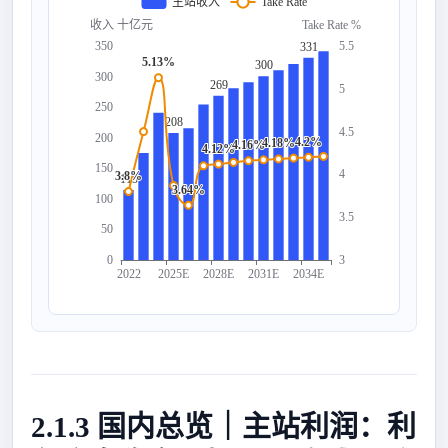
主站收入
Take Rate
收入 十亿元
Take Rate %
350
5.5
331
5.13%
300
300
269
5
250
208
4.5
200
4.2%
4.18%
4.16%
4.12%
150
4
3.8%
115
3.64%
100
3.5
50
0
3
2022
2025E
2028E
2031E
2034E
2.1.3 国内总览｜主站利润：利