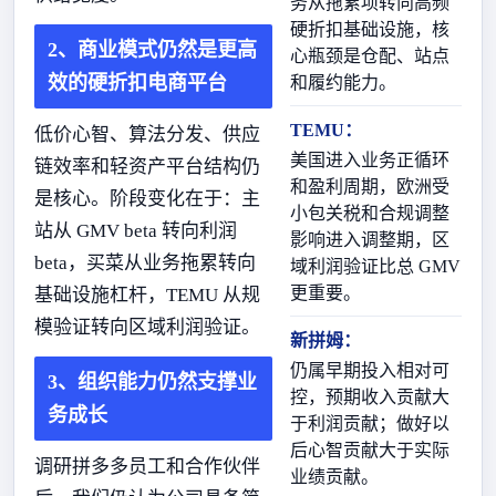
务从拖累项转向高频
硬折扣基础设施，核
2、商业模式仍然是更高
心瓶颈是仓配、站点
效的硬折扣电商平台
和履约能力。
TEMU：
低价心智、算法分发、供应
美国进入业务正循环
链效率和轻资产平台结构仍
和盈利周期，欧洲受
是核心。阶段变化在于：主
小包关税和合规调整
站从 GMV beta 转向利润
影响进入调整期，区
beta，买菜从业务拖累转向
域利润验证比总 GMV
更重要。
基础设施杠杆，TEMU 从规
模验证转向区域利润验证。
新拼姆：
仍属早期投入相对可
3、组织能力仍然支撑业
控，预期收入贡献大
务成长
于利润贡献；做好以
后心智贡献大于实际
调研拼多多员工和合作伙伴
业绩贡献。