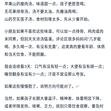
苹果山药瘦肉汤，味道甜一点，孩子更愿意喝；
无花果排骨汤，汤不要太油，先撇油再喝；
山药芡实莲子汤，食材别堆太多，先从少量开始。
小朋友如果不喜欢这些味道，可以加一点排骨、鸡肉或肉
末同煮，但别天天浓汤猛灌。评论区很多妈妈问“几岁能
喝、多久喝一次、有没有克重”，这类真的要看年龄、体质
和当天饮食，不能照搬。
我会连续看3天：口气有没有轻一点；大便有没有顺一点；
睡觉翻身有没有少一点；汗是不是没那么夸张。
如果这些慢慢稳了，说明方向可能对了。✅
当然，如果孩子长期大量盗汗、精神差、体重明显下降，
或者伴随发热、咳嗽、乏力，就别只靠饮食观察，要及时