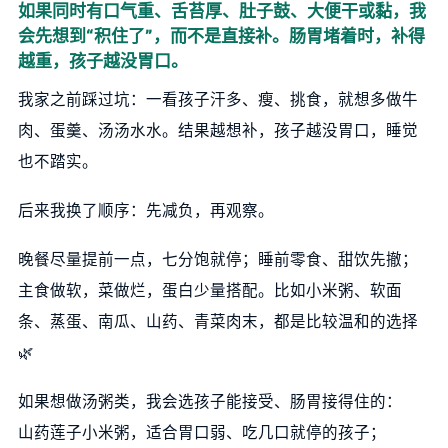
如果同时有口气重、舌苔厚、肚子鼓、大便干或黏，我
会先想到“积住了”，而不是直接补。肠胃堵着时，补得
越重，孩子越没胃口。
我家之前踩过坑：一看孩子汗多、瘦、挑食，就想多做牛
肉、蛋羹、汤汤水水。结果越想补，孩子越没胃口，睡觉
也不踏实。
后来我换了顺序：先减负，再观察。
晚餐尽量提前一点，七分饱就停；睡前零食、甜饮先撤；
主食做软，菜做烂，蛋白少量搭配。比如小米粥、软面
条、蒸蛋、南瓜、山药、青菜肉末，都是比较温和的选择
🌿
如果想做汤粥类，我会选孩子能接受、肠胃接得住的：
山药莲子小米粥，适合胃口弱、吃几口就停的孩子；