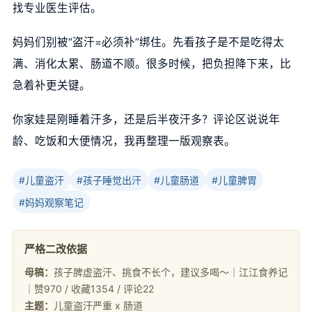
找专业医生评估。
妈妈们别被“盗汗=必须补”绑住。先看孩子是不是吃得太
满、消化太累、肠道不顺。很多时候，把负担降下来，比
急着补更关键。
你家娃是刚睡着汗多，还是后半夜汗多？评论区说说年
龄、吃饭和大便情况，我再整理一版观察表。
#儿童盗汗
#孩子睡觉出汗
#儿童肠道
#儿童脾胃
#妈妈观察笔记
严格二改依据
母稿：
孩子脾虚盗汗、挑食不长个，建议多喝～｜江江食养记
｜赞970 / 收藏1354 / 评论22
主题：
儿童盗汗严重 x 肠道