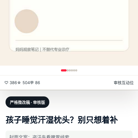
♡ 386
☆ 504
💬 86
审核互动位
严格微改稿 · 审核版
孩子睡觉汗湿枕头？别只想着补
封面文案：盗汗先看脾胃线索