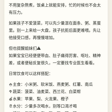
不用复杂熬煮，饭桌上就能安排，忙的时候也不会太
有压力。
如果孩子不爱菠菜，可以先少量混在面条、粥、蒸蛋
里。别一上来给一大盘，孩子抗拒后面更难喂。先让
他接受口感，再慢慢增加。
但也提醒姐妹们⚠️
如果宝宝已经便便带血、肚子痛得厉害、呕吐、精神
差，或者便秘反复很久，一定要找专业医生看看。
日常饮食可以这样搭配：
🍚主食：小米粥、软米饭、燕麦粥、红薯、南瓜
🥦蔬菜：菠菜、油麦菜、西兰花、白菜帮
🍎水果：苹果、梨、火龙果、橙子
🥛水分：少量多次喝水，别等口渴才喝