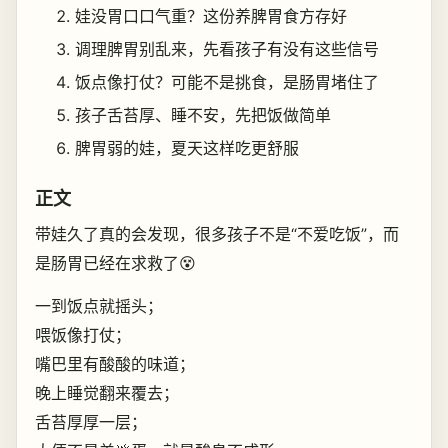
娃没胃口口气重？这份养脾胃食方存好
调理脾胃别乱来，先看孩子有没有这些信号
饭点像打仗？可能不是挑食，是肠胃堵住了
孩子舌苔厚、睡不安，先把饭做简单
脾胃弱的娃，夏天这样吃更舒服
正文
带娃久了真的会发现，很多孩子不是“不爱吃饭”，而
是肠胃已经在求救了😵
一到饭点就摇头；
喂饭像打仗；
嘴巴里有酸酸的味道；
晚上睡觉翻来覆去；
舌苔厚厚一层；