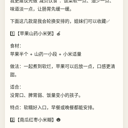
我更建议先做“减负饮食”：饭菜软一点、油少一点、
味道淡一点，让肠胃先缓一缓。
下面这几款是我会轮换安排的，姐妹们可以收藏✅
1️⃣【苹果山药小米粥】🍎
食材：
苹果半个 + 山药一小段 + 小米适量
做法：一起煮到软烂，苹果可以后放一点，口感更清
甜。
适合：
没胃口、脾胃弱、饭量变小的孩子。
特点：软糯好入口，早餐或晚餐都能安排。
2️⃣【南瓜红枣小米糊】🎃