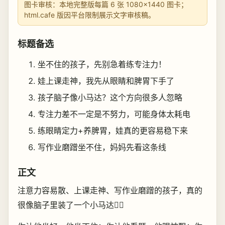
图卡审核：本地完整版每篇 6 张 1080×1440 图卡；
html.cafe 版因平台限制展示文字审核稿。
标题备选
坐不住的孩子，先别急着练专注力！
娃上课走神，我先从眼睛和脾胃下手了
孩子脑子像小马达？这个方向很多人忽略
专注力差不一定是不努力，可能身体太耗电
练眼睛定力+养脾胃，娃真的更容易稳下来
写作业磨蹭坐不住，妈妈先看这条线
正文
注意力容易散、上课走神、写作业磨蹭的孩子，真的
很像脑子里装了一个小马达😵‍💫