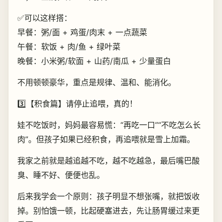
✅可以这样搭：
早餐：粥/面 + 鸡蛋/肉末 + 一点蔬菜
午餐：软饭 + 肉/鱼 + 绿叶菜
晚餐：小米粥/软面 + 山药/南瓜 + 少量蛋白
不用顿顿豪华，重点是规律、温和、能消化。
3️⃣【积食篇】请停止追喂，真的！
娃不吃饭时，妈妈最容易慌：“再吃一口”“不吃怎么长
肉”。但孩子如果已经积食，再追喂就是雪上加霜。
我家之前就是越追越不吃，越不吃越急，最后嘴巴酸
臭、睡不好、便便也乱。
后来我学会一个原则：孩子明显不想张嘴，就把饭收
掉。别怕饿一顿，比起硬塞进去，先让肠胃缓过来更