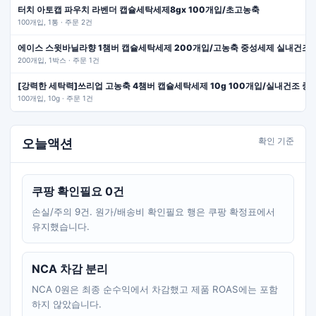
터치 아토캡 파우치 라벤더 캡슐세탁세제8gx 100개입/초고농축
100개입, 1통 · 주문 2건
에이스 스윗바닐라향 1챔버 캡슐세탁세제 200개입/고농축 중성세제 실내건조
200개입, 1박스 · 주문 1건
[강력한 세탁력]쓰리업 고농축 4챔버 캡슐세탁세제 10g 100개입/실내건조 중
100개입, 10g · 주문 1건
확인 기준
오늘액션
쿠팡 확인필요 0건
손실/주의 9건. 원가/배송비 확인필요 행은 쿠팡 확정표에서
유지했습니다.
NCA 차감 분리
NCA 0원은 최종 순수익에서 차감했고 제품 ROAS에는 포함
하지 않았습니다.