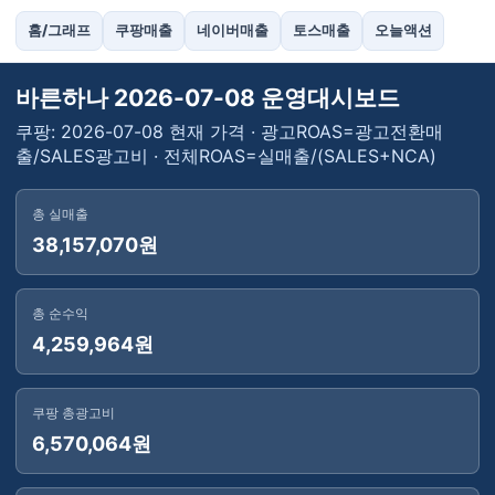
홈/그래프
쿠팡매출
네이버매출
토스매출
오늘액션
바른하나 2026-07-08 운영대시보드
쿠팡: 2026-07-08 현재 가격 · 광고ROAS=광고전환매
출/SALES광고비 · 전체ROAS=실매출/(SALES+NCA)
총 실매출
38,157,070원
총 순수익
4,259,964원
쿠팡 총광고비
6,570,064원