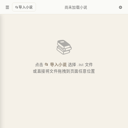
☰
⚙️
尚未加载小说
📂
导入小说
📚
☀️ 日间
📜 护眼
🌙 夜间
📂 导入小说
点击
选择 .txt 文件
或直接将文件拖拽到页面任意位置