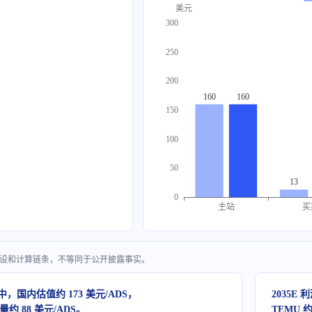
美元
300
250
200
160
160
150
100
50
13
0
主站
买
l 假设和计算链条，不等同于公开披露事实。
，国内估值约 173 美元/ADS，
2035E
量约 88 美元/ADS。
TEMU 