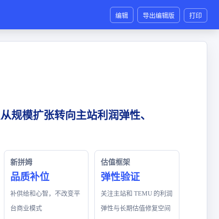
编辑
导出编辑版
打印
点从规模扩张转向主站利润弹性、
新拼姆
估值框架
品质补位
弹性验证
补供给和心智，不改变平
关注主站和 TEMU 的利润
台商业模式
弹性与长期估值修复空间