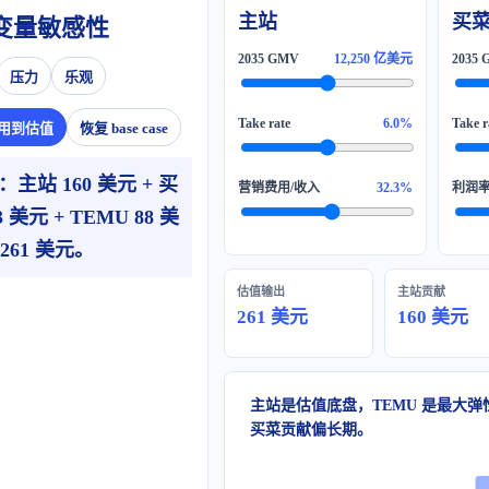
主站
买
变量敏感性
12,250 亿美元
压力
乐观
6.0%
用到估值
恢复 base case
e：主站 160 美元 + 买
32.3%
3 美元 + TEMU 88 美
 261 美元。
估值输出
主站贡献
261 美元
160 美元
主站是估值底盘，TEMU 是最大弹
买菜贡献偏长期。