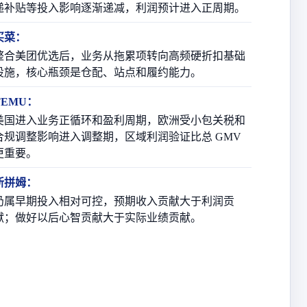
递补贴等投入影响逐渐递减，利润预计进入正周期。
买菜：
整合美团优选后，业务从拖累项转向高频硬折扣基础
设施，核心瓶颈是仓配、站点和履约能力。
TEMU：
美国进入业务正循环和盈利周期，欧洲受小包关税和
合规调整影响进入调整期，区域利润验证比总 GMV
更重要。
新拼姆：
仍属早期投入相对可控，预期收入贡献大于利润贡
献；做好以后心智贡献大于实际业绩贡献。