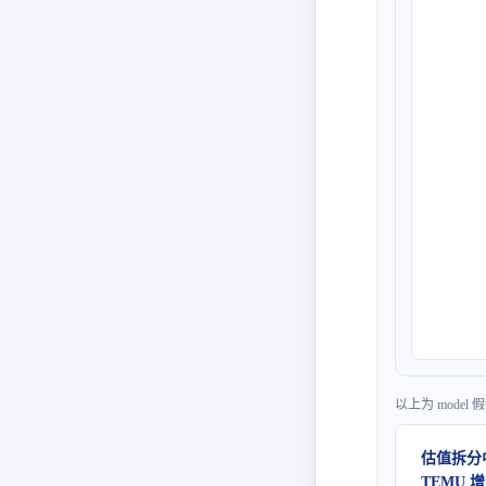
以上为 mode
估值拆分中
TEMU 增