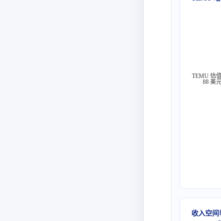
TEMU 估
88 美
收入空间看