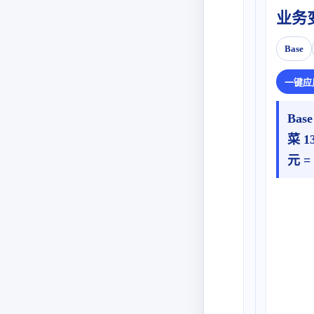
业务
Base
一键应
Bas
菜 1
元 =