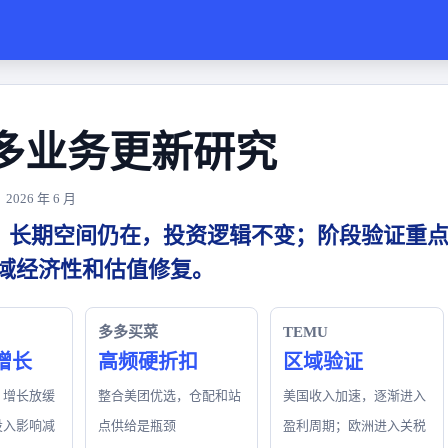
多业务更新研究
026 年 6 月
：长期空间仍在，投资逻辑不变；阶段验证重
区域经济性和估值修复。
多多买菜
TEMU
增长
高频硬折扣
区域验证
，增长放缓
整合美团优选，仓配和站
美国收入加速，逐渐进入
投入影响减
点供给是瓶颈
盈利周期；欧洲进入关税