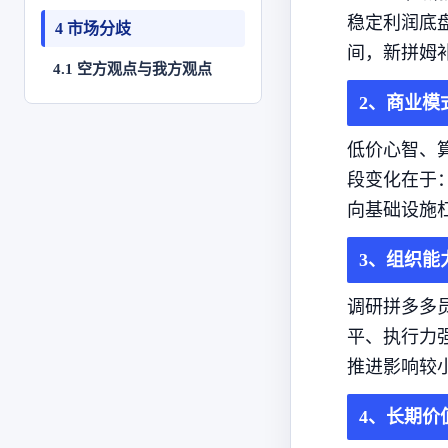
稳定利润底
4 市场分歧
间，新拼姆
4.1 空方观点与我方观点
2、商业模
低价心智、
段变化在于：主
向基础设施杠
3、组织能
调研拼多多
平、执行力
推进影响较
4、长期价