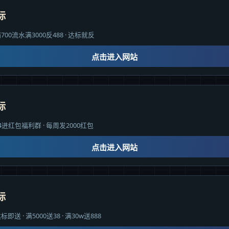
际
700流水满3000反488 · 达标就反
点击进入网站
际
IP4进红包福利群 · 每周发2000红包
点击进入网站
际
标即送 · 满5000送38 · 满30w送888