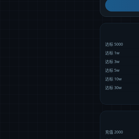
达标 5000
达标 1w
达标 3w
达标 5w
达标 10w
达标 30w
充值 2000