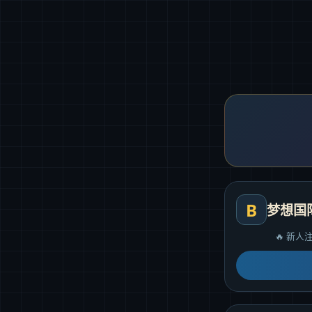
B
梦想国
🔥 新人注