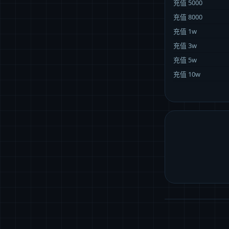
充值 5000
充值 8000
充值 1w
充值 3w
充值 5w
充值 10w