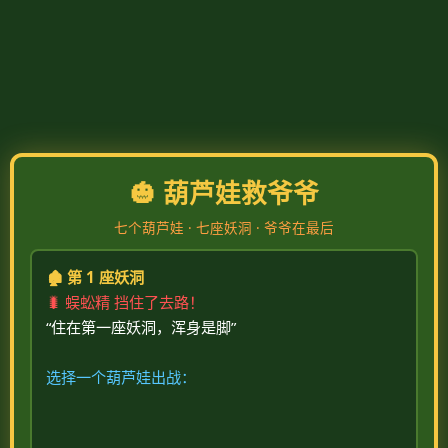
🎃 葫芦娃救爷爷
七个葫芦娃 · 七座妖洞 · 爷爷在最后
🏚️ 第 1 座妖洞
🐛 蜈蚣精 挡住了去路！
“住在第一座妖洞，浑身是脚”

选择一个葫芦娃出战：