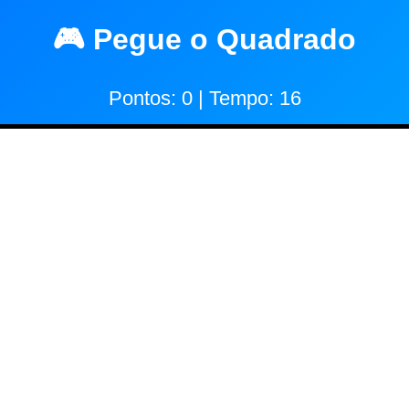
🎮 Pegue o Quadrado
Pontos:
0
| Tempo:
16