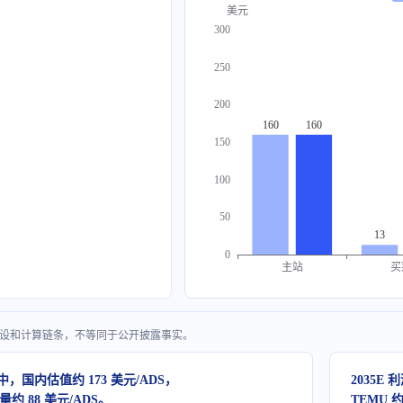
美元
300
250
200
160
160
150
100
50
13
0
主站
买
l 假设和计算链条，不等同于公开披露事实。
，国内估值约 173 美元/ADS，
2035E
量约 88 美元/ADS。
TEMU 