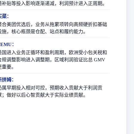
递补贴等投入影响逐渐递减，利润预计进入正周期。
买菜：
整合美团优选后，业务从拖累项转向高频硬折扣基础
设施，核心瓶颈是仓配、站点和履约能力。
TEMU：
美国进入业务正循环和盈利周期，欧洲受小包关税和
合规调整影响进入调整期，区域利润验证比总 GMV
更重要。
新拼姆：
仍属早期投入相对可控，预期收入贡献大于利润贡
献；做好以后心智贡献大于实际业绩贡献。