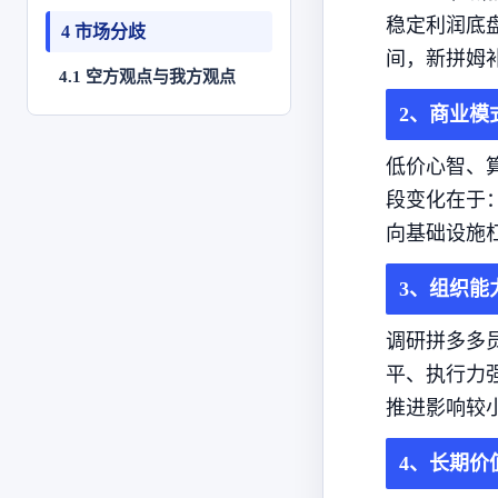
稳定利润底
4 市场分歧
间，新拼姆
4.1 空方观点与我方观点
2、商业模
低价心智、
段变化在于：主
向基础设施杠
3、组织能
调研拼多多
平、执行力
推进影响较
4、长期价