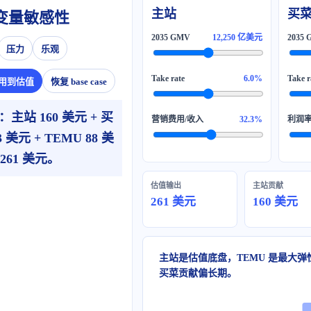
主站
买
变量敏感性
12,250 亿美元
压力
乐观
6.0%
用到估值
恢复 base case
e：主站 160 美元 + 买
32.3%
3 美元 + TEMU 88 美
 261 美元。
估值输出
主站贡献
261 美元
160 美元
主站是估值底盘，TEMU 是最大弹
买菜贡献偏长期。