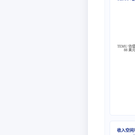
TEMU 估
88 美
收入空间看