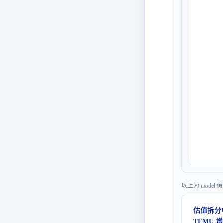
以上为 mode
估值拆分中
TEMU 增