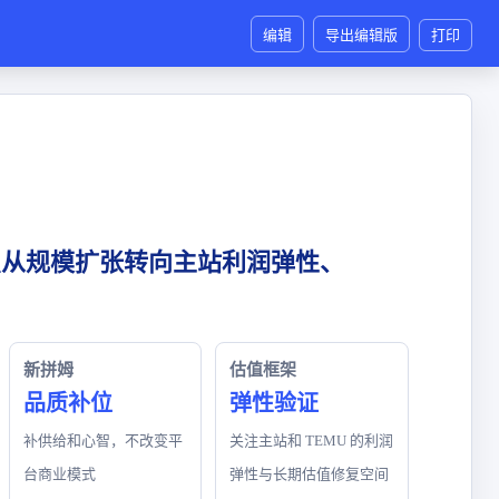
编辑
导出编辑版
打印
点从规模扩张转向主站利润弹性、
新拼姆
估值框架
品质补位
弹性验证
补供给和心智，不改变平
关注主站和 TEMU 的利润
台商业模式
弹性与长期估值修复空间