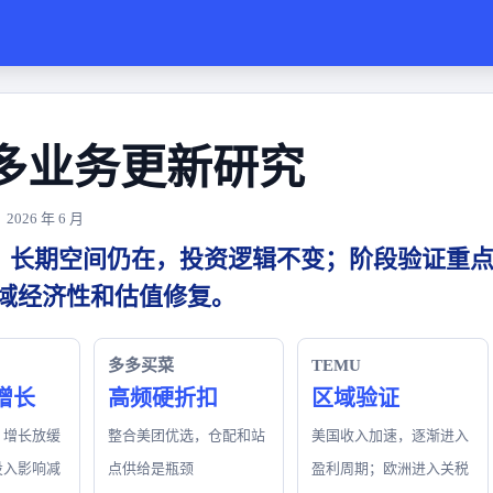
多业务更新研究
026 年 6 月
：长期空间仍在，投资逻辑不变；阶段验证重
区域经济性和估值修复。
多多买菜
TEMU
增长
高频硬折扣
区域验证
，增长放缓
整合美团优选，仓配和站
美国收入加速，逐渐进入
投入影响减
点供给是瓶颈
盈利周期；欧洲进入关税