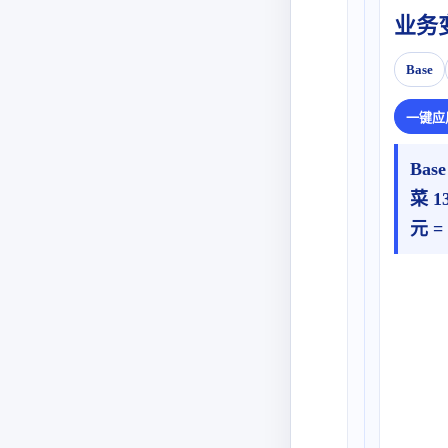
业务
Base
一键应
Bas
菜 1
元 =