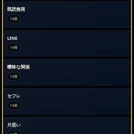
既読無視
14冊
LINE
14冊
曖昧な関係
14冊
セフレ
14冊
片思い