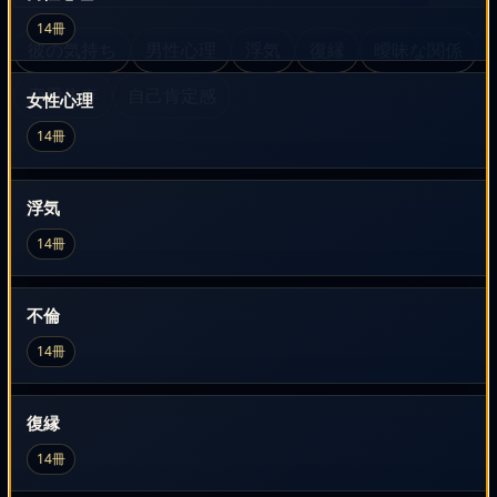
14冊
彼の気持ち
男性心理
浮気
復縁
曖昧な関係
恋愛依存
自己肯定感
女性心理
14冊
浮気
14冊
不倫
14冊
復縁
14冊