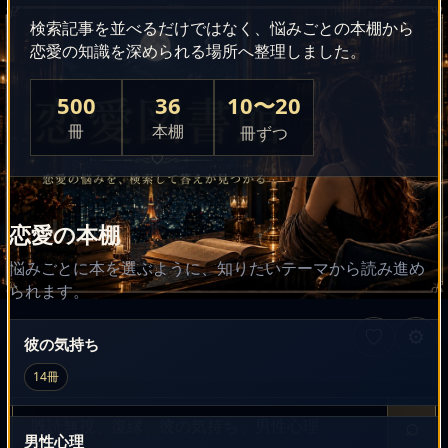
検索記事を並べるだけではなく、悩みごとの本棚から
恋愛の知識を深められる場所へ整理しました。
500
36
10〜20
冊
本棚
冊ずつ
恋愛の本棚
悩みごとに本を選ぶように、知りたいテーマから読み進め
られます。
♡
⚙
彼の気持ち
14冊
恋愛の悩みを検索
⌕
男性心理