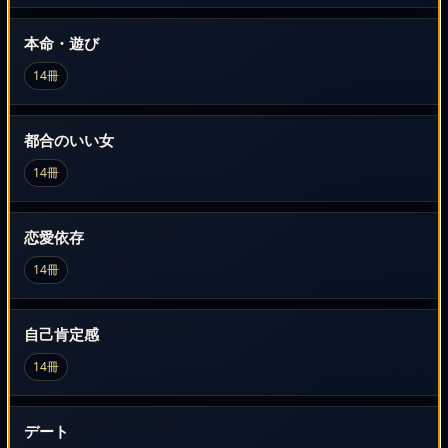
本命・遊び
14冊
都合のいい女
14冊
恋愛依存
14冊
自己肯定感
14冊
デート