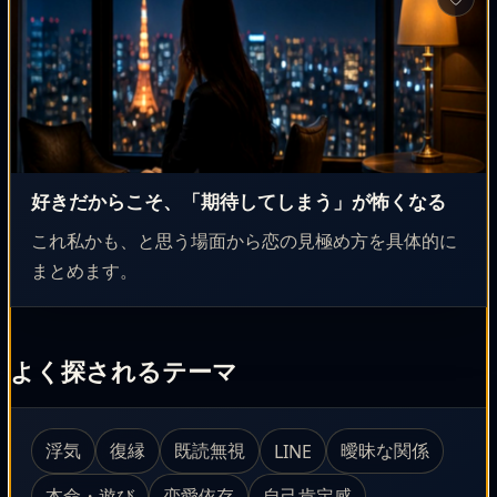
好きだからこそ、「期待してしまう」が怖くなる
これ私かも、と思う場面から恋の見極め方を具体的に
まとめます。
よく探されるテーマ
浮気
復縁
既読無視
曖昧な関係
LINE
本命・遊び
恋愛依存
自己肯定感