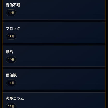
音信不通
14冊
ブロック
14冊
婚活
14冊
価値観
14冊
恋愛コラム
14冊