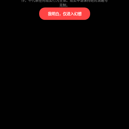
作，不代表任何现实行为主张。现实中请保持绝对清醒与
克制。
我明白，仅进入幻想