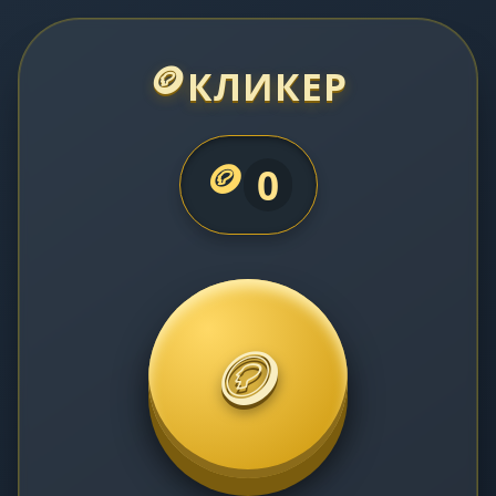
🪙
КЛИКЕР
🪙
0
🪙