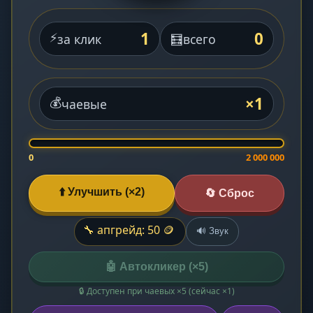
1
0
⚡
за клик
🧮
всего
×1
💰
чаевые
0
2 000 000
⬆️ Улучшить (×2)
🔄 Сброс
🔧 апгрейд: 50 🪙
🔊 Звук
🤖 Автокликер (×5)
🔒 Доступен при чаевых ×5 (сейчас ×1)