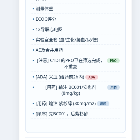
•
测量体重
•
ECOG评分
•
12导联心电图
•
实验室全套 (血/生化/凝血/尿/便)
•
AE及合并用药
•
[注意] C1D1的PRO已在筛选完成，
PRO
不重复
•
[ADA] 采血 (给药前2h内)
ADA
•
[用药] 输注 BC001/安慰剂
用药
(8mg/kg)
•
[用药] 输注 紫杉醇 (80mg/m2)
用药
•
[顺序] 先BC001，后紫杉醇