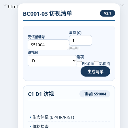
```html
```
BC001-03 访视清单
V2.1
周期 (C)
受试者编号
筛选填 0
访视日
选项
PK采血
影像周
生成清单
C1 D1 访视
[患者] S51004
•
生命体征 (BP/HR/RR/T)
•
体格检查