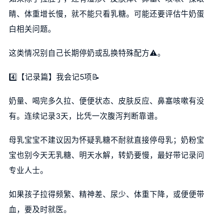
睛、体重增长慢，就不能只看乳糖。可能还要评估牛奶蛋
白相关问题。
这类情况别自己长期停奶或乱换特殊配方⚠️。
4️⃣【记录篇】我会记5项📝
奶量、喝完多久拉、便便状态、皮肤反应、鼻塞咳嗽有没
有。连续记录3天，比凭一次腹泻判断靠谱。
母乳宝宝不建议因为怀疑乳糖不耐就直接停母乳；奶粉宝
宝也别今天无乳糖、明天水解，转奶要慢，最好带记录问
专业人士。
如果孩子拉得频繁、精神差、尿少、体重下降，或便便带
血，要及时就医。