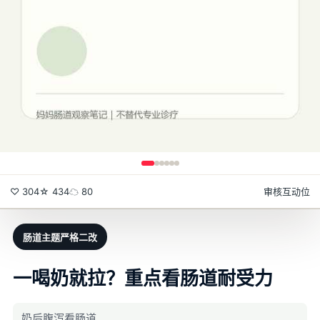
♡ 304
☆ 434
☁ 80
审核互动位
肠道主题严格二改
一喝奶就拉？重点看肠道耐受力
奶后腹泻看肠道