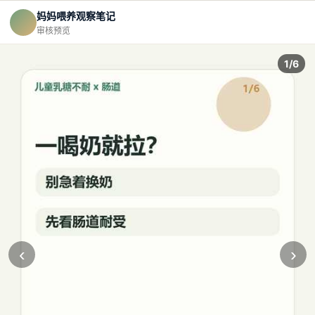
妈妈喂养观察笔记
审核预览
1/6
‹
›