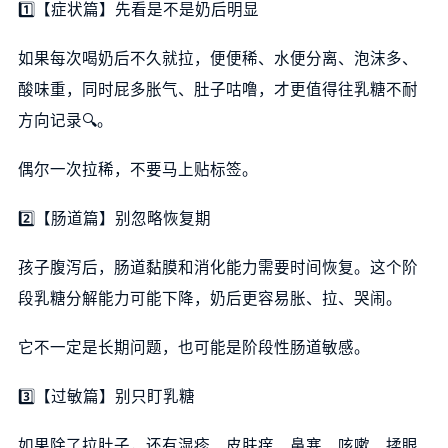
1️⃣【症状篇】先看是不是奶后明显
如果每次喝奶后不久就拉，便便稀、水便分离、泡沫多、
酸味重，同时屁多胀气、肚子咕噜，才更值得往乳糖不耐
方向记录🔍。
偶尔一次拉稀，不要马上贴标签。
2️⃣【肠道篇】别忽略恢复期
孩子腹泻后，肠道黏膜和消化能力需要时间恢复。这个阶
段乳糖分解能力可能下降，奶后更容易胀、拉、哭闹。
它不一定是长期问题，也可能是阶段性肠道敏感。
3️⃣【过敏篇】别只盯乳糖
如果除了拉肚子，还有湿疹、皮肤痒、鼻塞、咳嗽、揉眼