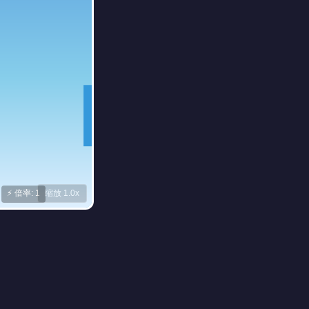
⚡ 倍率: 1
缩放 1.0x