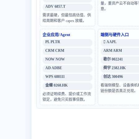
量，重资产云不自动等
ADV 6857.T
意。
需求最硬，但最怕高估值、供
给周期和客户 capex 放缓。
企业应用/Agent
端侧与硬件入口
PL PLTR
 AAPL
CRM CRM
ARM ARM
NOW NOW
歌尔 002241
AD ADBE
舜宇 2382.HK
WPS 688111
创达 300496
金蝶 0268.HK
看端侧模型、设备换机
链份额是否真正兑现。
必须证明续费、提价或工作流
锁定，避免只买叙事倍数。