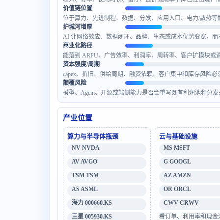
价值链位置
位于算力、先进制程、数据、分发、应用入口、电力/散热等
护城河增厚
AI 让网络效应、数据闭环、品牌、生态或成本优势变宽，
商业化路径
能落到 ARPU、广告效率、利润率、周转率、客户扩模块或
资本强度/周期
capex、折旧、供给周期、融资依赖、客户集中和库存风险
颠覆风险
模型、Agent、开源或端侧能力是否会重写既有利润池和分发
产业位置
算力与半导体瓶颈
云与基础设施
NV NVDA
MS MSFT
AV AVGO
G GOOGL
TSM TSM
AZ AMZN
AS ASML
OR ORCL
海力 000660.KS
CWV CRWV
三星 005930.KS
看订单、利用率和现金