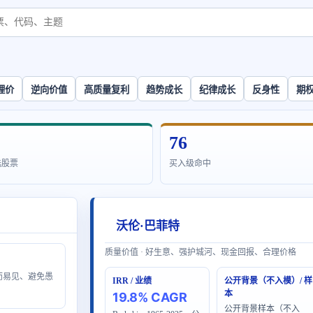
理价
逆向价值
高质量复利
趋势成长
纪律成长
反身性
期
76
选股票
买入级命中
沃伦·巴菲特
质量价值 · 好生意、强护城河、现金回报、合理价格
显而易见、避免愚
IRR / 业绩
公开背景（不入模）/ 样
本
19.8% CAGR
公开背景样本（不入