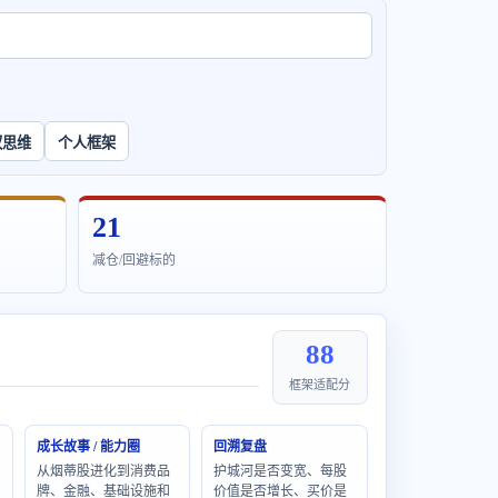
权思维
个人框架
21
减仓/回避标的
88
框架适配分
成长故事 / 能力圈
回溯复盘
从烟蒂股进化到消费品
护城河是否变宽、每股
牌、金融、基础设施和
价值是否增长、买价是