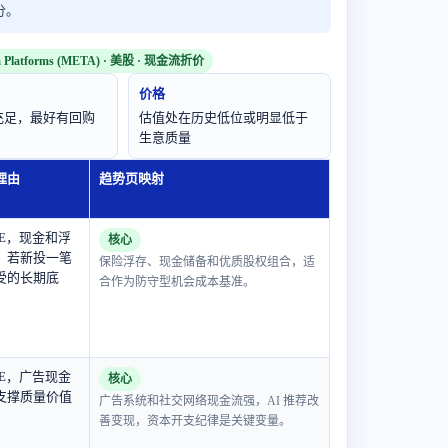
分。
a Platforms (META) · 美股 · 现金流折价
价格
充足，最好有回购
估值处在历史低位或明显低于
生意质量
理由
趋势页映射
 P/E，现金和浮
核心
；若新投一笔
保险浮存、现金储备和优质股权组合，适
受的长期底
合作为防守型机会成本基准。
 P/E，广告现金
核心
支撑质量价值
广告系统和社交网络现金流强，AI 推荐改
善变现，资本开支纪律是关键变量。