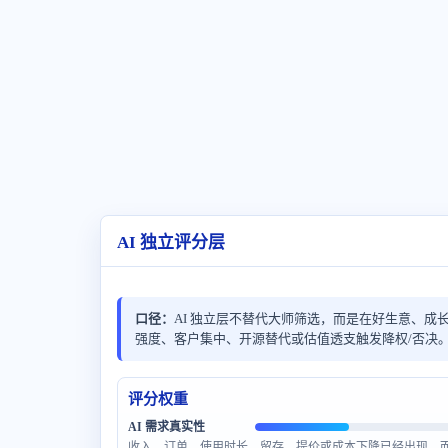
AI 独立评分层
口径：
AI 独立层不替代大师筛选，而是在好生意、成
强度、客户集中、开源替代或估值透支触发降权/否决。 
评分权重
AI 需求真实性
收入、订单、使用时长、留存、提价或成本下降已经出现，