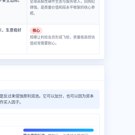
少安全边际。
全球高黏性硬件生态与服务收入，回购纪
律强，是质量价值和段永平框架的核心参
照。
 P/E，生意极好
核心
。
规模让利给会员形成飞轮，质量极高但估
值经常需要耐心。
还是反过来侵蚀原利润池。它可以加分，也可以因为资本
当作买入因子。