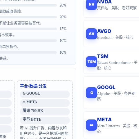
NVDA
NV
20%
英伟达 · 美股 · 看好观察
瓶颈或收费站。
20%
而不是让业务更容易被替代。
15%
AVGO
AV
资本效率。
Broadcom · 美股 · 核心
10%
必须单独折价。
10%
TSM
关系。
TSM
Taiwan Semiconductor · 美
股 · 核心
平台/数据/分发
GOOGL
G
G GOOGL
Alphabet · 美股 · 条件观
察
∞ META
腾讯 700.HK
META
字节 BYTE
∞
Meta Platforms · 美股 · 核
若 AI 提升广告、内容分发和
心
用户时长，是平台护城河再加
流质