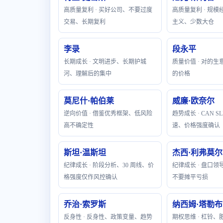
高质量复利 · 买好公司、不要过度
高质量复利 · 规
交易、长期复利
主义、少数大仓
李录
段永平
长期成长 · 文明进步、长期护城
质量价值 · 对的
河、理解后的集中
的价格
莫尼什·帕伯莱
威廉·欧奈尔
逆向价值 · 借鉴优秀框架、低风险
趋势成长 · CAN 
高不确定性
速、价格强度确认
斯坦·温斯坦
杰西·利弗莫尔
纪律成长 · 阶段分析、30 周线、价
纪律成长 · 盘口
格强度仅作风控确认
不要摊平亏损
乔治·索罗斯
纳西姆·塔勒布
反身性 · 反身性、政策变量、趋势
期权思维 · 杠铃