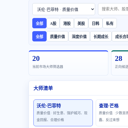
全部
A股
港股
美股
日韩
私有
全部
质量价值
深度价值
长期成长
成长合
20
28
当前市场大师筛选器
正向候
大师清单
沃伦·巴菲特
查理·芒格
质量价值 · 好生意、强护城河、现
质量价值 · 少数
金回报、合理价格
蠢、反过来想