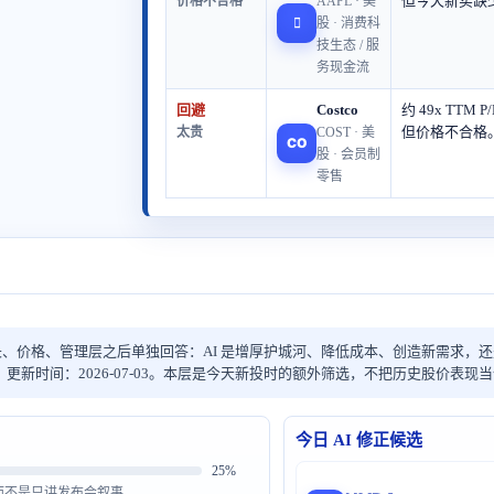
但今天新买缺
价格不合格
AAPL · 美

股 · 消费科
技生态 / 服
务现金流
回避
Costco
约 49x TTM
但价格不合格
太贵
COST · 美
CO
股 · 会员制
零售
长、价格、管理层之后单独回答：AI 是增厚护城河、降低成本、创造新需求，
更新时间：2026-07-03。本层是今天新投时的额外筛选，不把历史股价表现
今日 AI 修正候选
25%
而不是只讲发布会叙事。