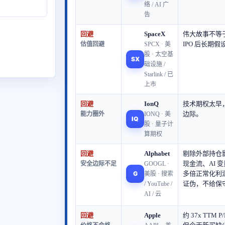
络 / AI 广
告
回避
SpaceX
伟大故事不等
IPO 后长期
估值回避
SPCX · 美
股 · 太空基
SX
础设施 /
Starlink / 已
上市
回避
IonQ
技术期权太早
边际。
能力圈外
IONQ · 美
IQ
股 · 量子计
算期权
回避
Alphabet
剔除外部持仓
现金流、AI 
安全边际不足
GOOGL ·
G
多倍正常化利润
美股 · 搜索
证伪，不给保
/ YouTube /
AI / 云
回避
Apple
约 37x TTM