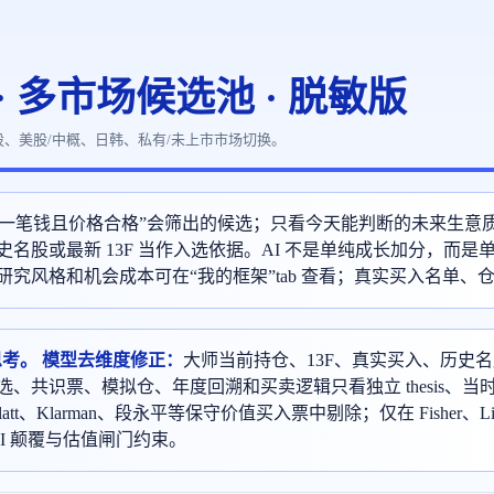
· 多市场候选池 · 脱敏版
股、美股/中概、日韩、私有/未上市市场切换。
天新投一笔钱且价格合格”会筛出的候选；只看今天能判断的未来生意
名股或最新 13F 当作入选依据。AI 不是单纯成长加分，而是
究风格和机会成本可在“我的框架”tab 查看；真实买入名单、
思考。
模型去维度修正：
大师当前持仓、13F、真实买入、历史
、共识票、模拟仓、年度回溯和买卖逻辑只看独立 thesis、当
r、Greenblatt、Klarman、段永平等保守价值买入票中剔除；仅在 Fishe
I 颠覆与估值闸门约束。