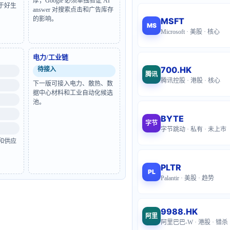
厚；Google 必须单独验证 AI
于好生
answer 对搜索点击和广告库存
的影响。
MSFT
MS
Microsoft · 美股 · 核心
电力/工业链
700.HK
待接入
腾讯
腾讯控股 · 港股 · 核心
下一版可接入电力、散热、数
据中心材料和工业自动化候选
池。
BYTE
字节
字节跳动 · 私有 · 未上市
和供应
PLTR
PL
Palantir · 美股 · 趋势
9988.HK
阿里
阿里巴巴-W · 港股 · 错杀