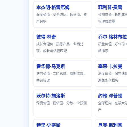
本杰明·格雷厄姆
菲利普·费雪
深度价值 · 安全边际、低估值、资
长期成长 · 长期
产保护
管理层质量
彼得·林奇
乔尔·格林布
成长合理价 · 熟悉产品、业绩兑
质量价值 · 好公司
现、成长与估值匹配
械排序
霍华德·马克斯
塞思·卡拉曼
逆向价值 · 二阶思维、周期位置、
深度价值 · 保守
共识错误
避免永久损失
沃尔特·施洛斯
约翰·邓普顿
深度价值 · 低估值、分散、少预测
全球逆向 · 在最
产
特里·史密斯
尼克·斯利普