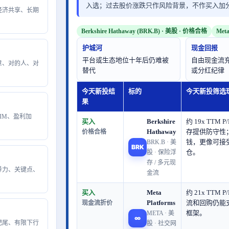
入选；过去股价涨跌只作风险背景，不作买入加
模经济共享、长期
Berkshire Hathaway (BRK.B) · 美股 · 价格合格
Met
护城河
现金回报
平台或生态地位十年后仍难被
自由现金流
生意、对的人、对
替代
或分红纪律
今天新投结
标的
今天新投筛选
果
SLIM、盈利加
买入
Berkshire
约 19x TTM
Hathaway
存提供防守性
价格合格
钱，更像可接
BRK.B · 美
BRK
仓。
股 · 保险浮
存 / 多元现
领导力、关键点、
金流
买入
Meta
约 21x TTM
Platforms
流和回购仍能
现金流折价
框架。
META · 美
∞
、肥尾、有限下行
股 · 社交网