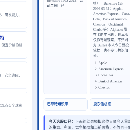
Berkshire 1965-2025，公
模），Berkshire 13F
司年报口径
2026-03-31：Apple、
American Express、Coca
成长、研发能力、
Cola、Bank of America、
Chevron、Occidental、
Chubb 等；Alphabet 虽
在 13F 中出现，但本版
拉特
仅作背景观察，不归因
 + 便宜价格的机
为 Buffett 本人今日新投
依据，也不参与共识加
分。
Apple
American Express
Coca-Cola
估值、安全边际、
Bank of America
Chevron
巴菲特知识库
股东信总览
大悲观点买全球资
今天选股口径：
下面的结果模拟这位大师今天重新
的生意、利润、竞争格局和当前价格，不等同于他