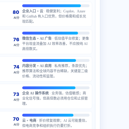
80
企业入口 + 云
· 稳健复利；Copilot、Azure
和 GitHub 有入口优势，但价格需和成长兑
AI分
现匹配。
76
微信生态 + AI 广告
· 低估值平台修复；更像
平台现金流叠加 AI 效率改善，不应按纯 AI
AI分
高倍数买。
74
内容分发 + AI 应用
· 私有推荐，条款优先；
推荐算法和全球内容平台稀缺，关键是二级
AI分
价格、流动性和监管。
73
企业 AI 操作系统
· 业务强，估值敏感；商
业化信号强，但高倍数必须用仓位和止损管
AI分
理。
70
云 + 电商
· 折价修复观察；AI 云可能重估，
AI分
但电商竞争和组织执行仍要打折。