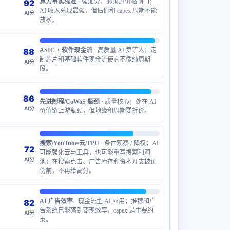
92
算力事实标准
· 强加分，必须过价格闸门；
AI 收入兑现最强，但估值和 capex 周期不能
AI分
放松。
88
ASIC + 软件现金流
· 高质量 AI 卖铲人；定
制芯片和基础软件现金流使它不像纯周期
AI分
股。
86
先进制程/CoWoS 瓶颈
· 质量核心；处在 AI
AI分
价值链上游瓶颈，但地缘和周期要折价。
搜索/YouTube/云/TPU
· 条件观察 / 降权；AI
72
可能强化云与工具，也可能重写搜索利润
AI分
池；在搜索点击、广告库存和资本开支被证
伪前，不再给高分。
82
AI 广告效率
· 现金流型 AI 应用；推荐和广
告系统已能落到变现效率，capex 是主要约
AI分
束。