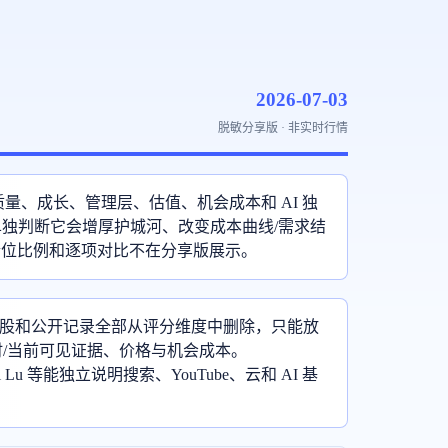
2026-07-03
脱敏分享版 · 非实时行情
质量、成长、管理层、估值、机会成本和 AI 独
单独判断它会增厚护城河、改变成本曲线/需求结
仓位比例和逐项对比不在分享版展示。
名股和公开记录全部从评分维度中删除，只能放
时/当前可见证据、价格与机会成本。
r、Li Lu 等能独立说明搜索、YouTube、云和 AI 基