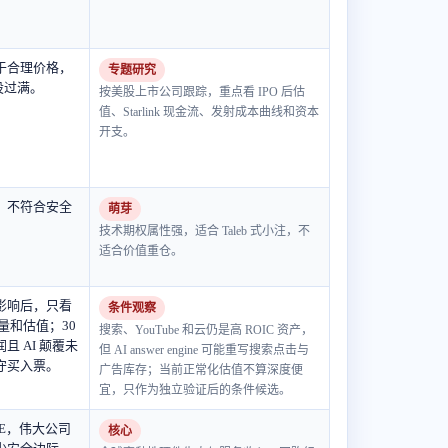
于合理价格，
专题研究
假设过满。
按美股上市公司跟踪，重点看 IPO 后估
值、Starlink 现金流、发射成本曲线和资本
开支。
，不符合安全
萌芽
技术期权属性强，适合 Taleb 式小注，不
适合价值重仓。
影响后，只看
条件观察
变量和估值；30
搜索、YouTube 和云仍是高 ROIC 资产，
且 AI 颠覆未
但 AI answer engine 可能重写搜索点击与
守买入票。
广告库存；当前正常化估值不算深度便
宜，只作为独立验证后的条件候选。
 P/E，伟大公司
核心