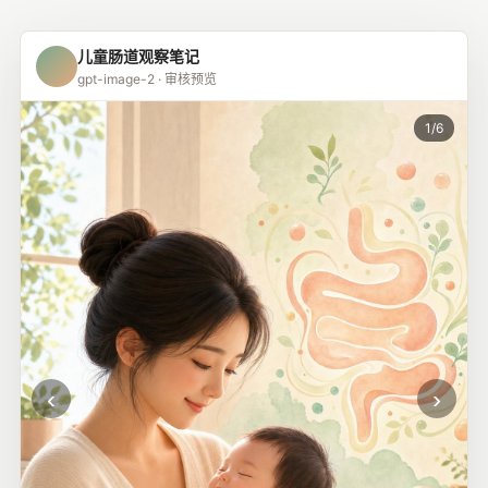
儿童肠道观察笔记
gpt-image-2 · 审核预览
1/6
‹
›