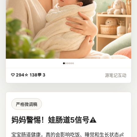
♡ 294
☆ 138
💬 3
源笔记互动
严格微调稿
妈妈警惕！娃肠道5信号⚠️
宝宝肠道健康，真的会影响吃饭、睡觉和生长状态👶