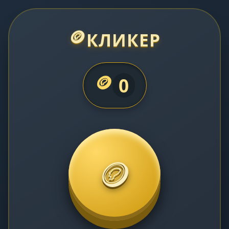
🪙
КЛИКЕР
🪙
0
🪙