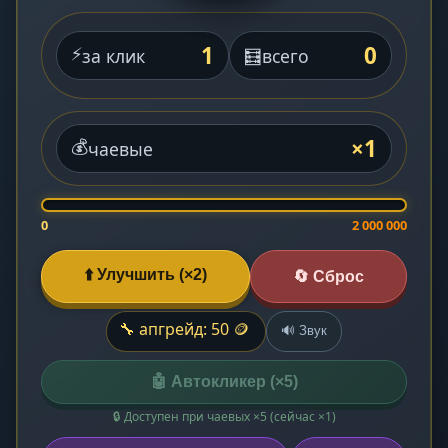
1
0
⚡
за клик
🧮
всего
×1
💰
чаевые
0
2 000 000
⬆️ Улучшить (×2)
🔄 Сброс
🔧 апгрейд: 50 🪙
🔊 Звук
🤖 Автокликер (×5)
🔒 Доступен при чаевых ×5 (сейчас ×1)